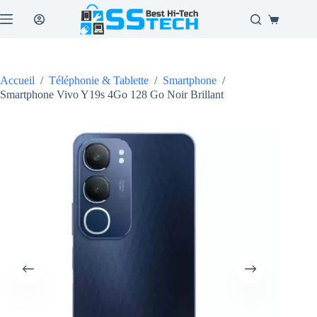
Passer
au
Panier
contenu
d’achat
Accueil
/
Téléphonie & Tablette
/
Smartphone
/
Smartphone Vivo Y19s 4Go 128 Go Noir Brillant