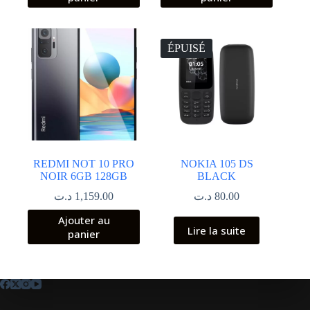
ÉPUISÉ
REDMI NOT 10 PRO
NOKIA 105 DS
NOIR 6GB 128GB
BLACK
د.ت
1,159.00
د.ت
80.00
Ajouter au
Lire la suite
panier