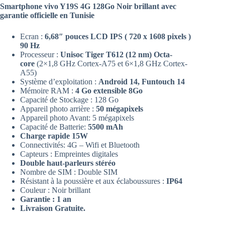
Smartphone vivo Y19S 4G 128Go Noir brillant avec
garantie officielle en Tunisie
Ecran :
6,68″ pouces LCD IPS ( 720 x 1608 pixels )
90 Hz
Processeur :
Unisoc Tiger T612 (12 nm) Octa-
core
(2×1,8 GHz Cortex-A75 et 6×1,8 GHz Cortex-
A55)
Système d’exploitation :
Android 14, Funtouch 14
Mémoire RAM :
4 Go extensible 8Go
Capacité de Stockage : 128 Go
Appareil photo arrière :
50 mégapixels
Appareil photo Avant: 5 mégapixels
Capacité de Batterie:
5500 mAh
Charge rapide 15W
Connectivités: 4G – Wifi et Bluetooth
Capteurs : Empreintes digitales
Double haut-parleurs stéréo
Nombre de SIM : Double SIM
Résistant à la poussière et aux éclaboussures :
IP64
Couleur : Noir brillant
Garantie : 1 an
Livraison Gratuite.