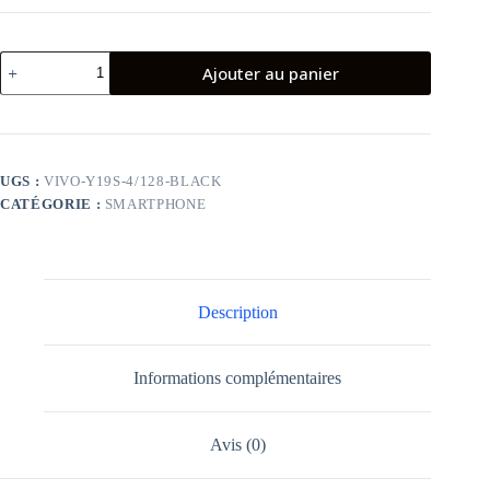
quantité
Ajouter au panier
de
Smartphone
Vivo
Y19s
4Go
128
UGS :
VIVO-Y19S-4/128-BLACK
Go
CATÉGORIE :
SMARTPHONE
Noir
Brillant
Description
Informations complémentaires
Avis (0)