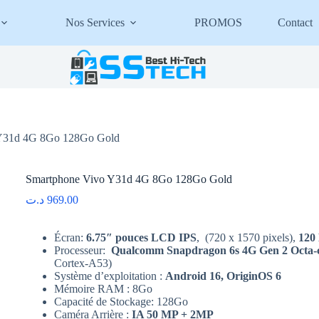
Nos Services
PROMOS
Contact
 Y31d 4G 8Go 128Go Gold
Smartphone Vivo Y31d 4G 8Go 128Go Gold
د.ت
969.00
Écran:
6.75″ pouces LCD IPS
, (720 x 1570 pixels),
120
Processeur:
Qualcomm Snapdragon 6s 4G Gen 2 Octa-
Cortex-A53)
Système d’exploitation :
Android 16, OriginOS 6
Mémoire RAM : 8Go
Capacité de Stockage: 128Go
Caméra Arrière :
IA 50 MP + 2MP