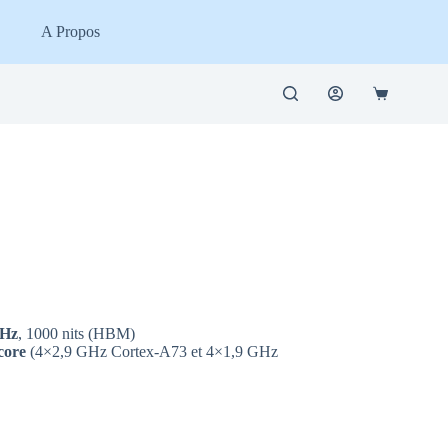
A Propos
Panier
d’achat
 Hz
, 1000 nits (HBM)
core
(4×2,9 GHz Cortex-A73 et 4×1,9 GHz