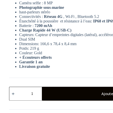
Caméra selfie : 8 MP
Photographie sous-marine
haut-parleurs stéréo
Connectivités :
Réseau 4G
, Wi-Fi , Bluetooth 5.2
Étanchéité à la poussière et résistance à l’eau:
IP68 et IP6
Batterie :
7200 mAh
Charge Rapide 44 W (USB-C)
Capteurs: Capteur d’empreintes digitales (latéral), accélér
Dual SIM
Dimensions: 166,6 x 78,4 x 8,4 mm
Poids: 219 g
Couleur: Gold
+ Écouteurs offerts
Garantie 1 an
Livraison gratuite
quantité
de
Ajoute
Smartphone
Vivo
Y31d
4G