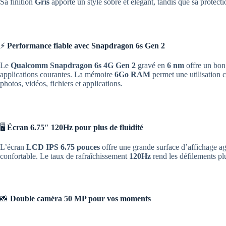
Sa finition
Gris
apporte un style sobre et élégant, tandis que sa protect
⚡
Performance fiable avec Snapdragon 6s Gen 2
Le
Qualcomm Snapdragon 6s 4G Gen 2
gravé en
6 nm
offre un bon 
applications courantes. La mémoire
6Go RAM
permet une utilisation 
photos, vidéos, fichiers et applications.
🖥️
Écran 6.75″ 120Hz pour plus de fluidité
L’écran
LCD IPS 6.75 pouces
offre une grande surface d’affichage ag
confortable. Le taux de rafraîchissement
120Hz
rend les défilements pl
📸
Double caméra 50 MP pour vos moments