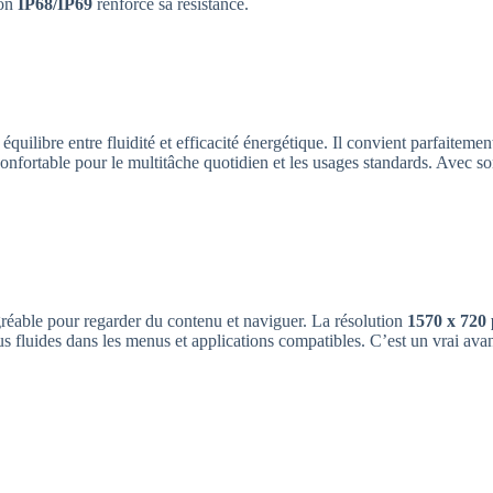
ion
IP68/IP69
renforce sa résistance.
équilibre entre fluidité et efficacité énergétique. Il convient parfaiteme
confortable pour le multitâche quotidien et les usages standards. Avec 
réable pour regarder du contenu et naviguer. La résolution
1570 x 720 
us fluides dans les menus et applications compatibles. C’est un vrai ava