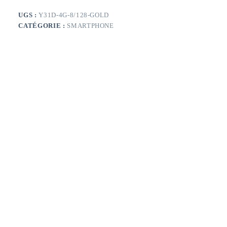
8Go
128Go
UGS :
Y31D-4G-8/128-GOLD
Gold
CATÉGORIE :
SMARTPHONE