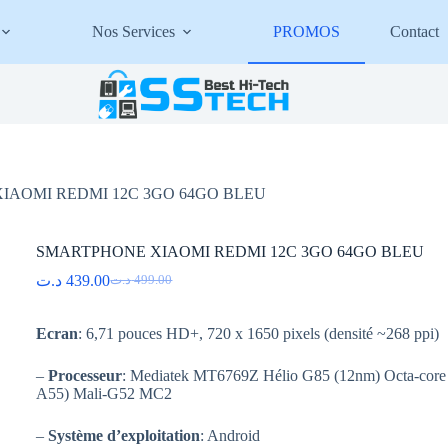
Nos Services
PROMOS
Contact
IAOMI REDMI 12C 3GO 64GO BLEU
SMARTPHONE XIAOMI REDMI 12C 3GO 64GO BLEU
د.ت
439.00
د.ت
499.00
Le
Le
prix
prix
initial
actuel
Ecran
: 6,71 pouces HD+, 720 x 1650 pixels (densité ~268 ppi)
était :
est :
499.00 د.ت.
439.00 د.ت.
–
Processeur
: Mediatek MT6769Z Hélio G85 (12nm) Octa-core
A55) Mali-G52 MC2
–
Système d’exploitation
: Android