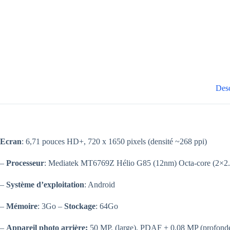
Desc
Ecran
: 6,71 pouces HD+, 720 x 1650 pixels (densité ~268 ppi)
–
Processeur
: Mediatek MT6769Z Hélio G85 (12nm) Octa-core (2×
–
Système d’exploitation
: Android
–
Mémoire
: 3Go –
Stockage
: 64Go
–
Appareil photo arrière:
50 MP, (large), PDAF + 0,08 MP (profon