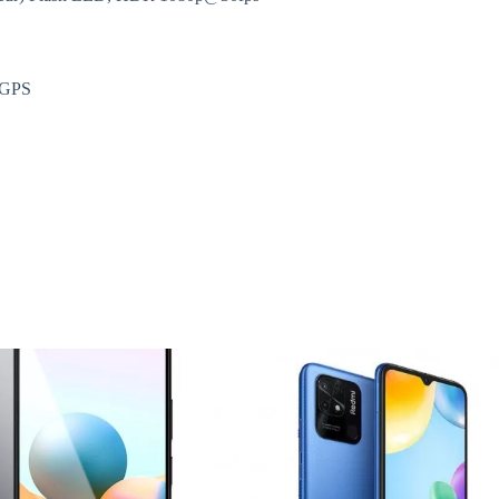
, GPS