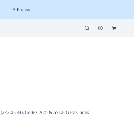
A Propos
Panier
d’achat
 (2×2.0 GHz Cortex-A75 & 6×1.8 GHz Cortex-