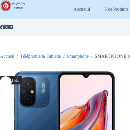
Passer
au
Accueuil
Nos Produits
contenu
Accueil
/
Téléphonie & Tablette
/
Smartphone
/
SMARTPHONE X
ÉPUISÉ