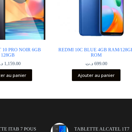
 10 PRO NOIR 6GB
REDMI 10C BLUE 4GB RAM/128G
128GB
ROM
د.
1,159.00
د.ت
699.00
ter au panier
Ajouter au panier
TE ITAB 7 POUS
TABLETTE ALCATEL 1T7