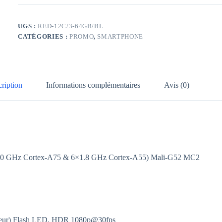
UGS :
RED-12C/3-64GB/BL
CATÉGORIES :
PROMO
,
SMARTPHONE
ription
Informations complémentaires
Avis (0)
2.0 GHz Cortex-A75 & 6×1.8 GHz Cortex-A55) Mali-G52 MC2
deur) Flash LED, HDR 1080p@30fps