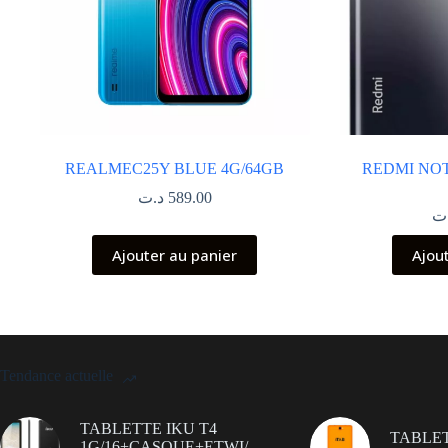
REALMEC25Y BLUE 4G/64GB
REDMI NOT
د.ت
589.00
ت
Ajouter au panier
Ajou
Tendance actuelle
TABLETTE IKU T4
TABLET
1G/16+CASQUE+ETWI/