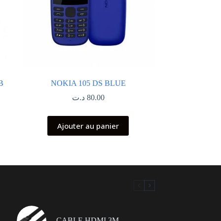
B
NOKIA 105 DS BLUE
د.ت
80.00
Ajouter au panier
CABLE HDMI 3M