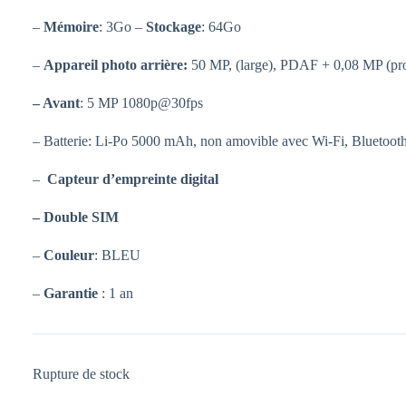
–
Mémoire
: 3Go –
Stockage
: 64Go
–
Appareil photo arrière:
50 MP, (large), PDAF + 0,08 MP (p
– Avant
: 5 MP 1080p@30fps
– Batterie: Li-Po 5000 mAh, non amovible avec Wi-Fi, Bluetoot
–
Capteur d’empreinte digital
– Double SIM
–
Couleur
: BLEU
–
Garantie
: 1 an
Rupture de stock