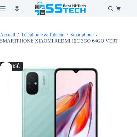
Passer
au
Panier
contenu
d’achat
Accueil
/
Téléphonie & Tablette
/
Smartphone
/
SMARTPHONE XIAOMI REDMI 12C 3GO 64GO VERT
ÉPUISÉ