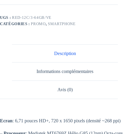
UGS :
RED-12C/3-64GB/VE
CATÉGORIES :
PROMO
,
SMARTPHONE
Description
Informations complémentaires
Avis (0)
Ecran
: 6,71 pouces HD+, 720 x 1650 pixels (densité ~268 ppi)
–
Processeur
: Mediatek MT6769Z Hélio G85 (12nm) Octa-core