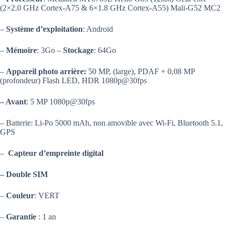
(2×2.0 GHz Cortex-A75 & 6×1.8 GHz Cortex-A55) Mali-G52 MC2
–
Système d’exploitation
: Android
–
Mémoire
: 3Go –
Stockage
: 64Go
–
Appareil photo arrière:
50 MP, (large), PDAF + 0,08 MP
(profondeur) Flash LED, HDR 1080p@30fps
– Avant
: 5 MP 1080p@30fps
– Batterie: Li-Po 5000 mAh, non amovible avec Wi-Fi, Bluetooth 5.1,
GPS
–
Capteur d’empreinte digital
– Double SIM
–
Couleur
: VERT
–
Garantie
: 1 an