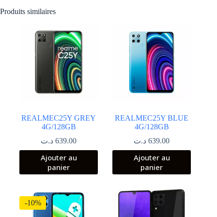
Produits similaires
REALMEC25Y GREY
REALMEC25Y BLUE
4G/128GB
4G/128GB
د.ت
639.00
د.ت
639.00
Ajouter au
Ajouter au
panier
panier
-10%