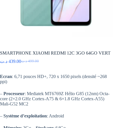
SMARTPHONE XIAOMI REDMI 12C 3GO 64GO VERT
د.ت
439.00
د.ت
499.00
Le
Le
prix
prix
initial
actuel
Ecran
: 6,71 pouces HD+, 720 x 1650 pixels (densité ~268
était :
est :
ppi)
499.00 د.ت.
439.00 د.ت.
–
Processeur
: Mediatek MT6769Z Hélio G85 (12nm) Octa-
core (2×2.0 GHz Cortex-A75 & 6×1.8 GHz Cortex-A55)
Mali-G52 MC2
–
Système d’exploitation
: Android
–
Mémoire
: 3Go –
Stockage
: 64Go