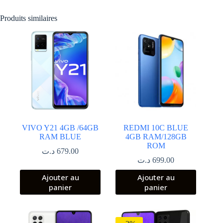
Produits similaires
VIVO Y21 4GB /64GB
REDMI 10C BLUE
RAM BLUE
4GB RAM/128GB
ROM
د.ت
679.00
د.ت
699.00
Ajouter au
Ajouter au
panier
panier