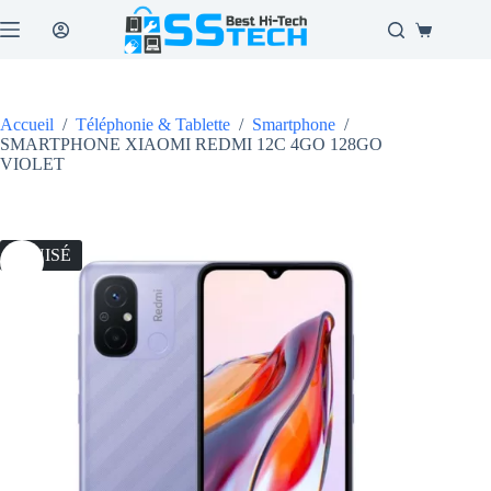
Passer
au
Panier
contenu
d’achat
Accueil
/
Téléphonie & Tablette
/
Smartphone
/
SMARTPHONE XIAOMI REDMI 12C 4GO 128GO
VIOLET
ÉPUISÉ