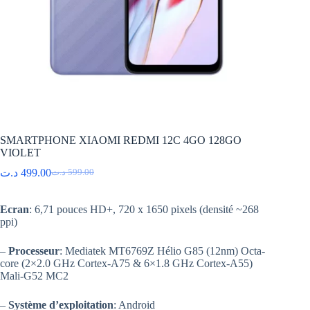
SMARTPHONE XIAOMI REDMI 12C 4GO 128GO
VIOLET
د.ت
499.00
د.ت
599.00
Le
Le
prix
prix
initial
actuel
Ecran
: 6,71 pouces HD+, 720 x 1650 pixels (densité ~268
était :
est :
ppi)
599.00 د.ت.
499.00 د.ت.
–
Processeur
: Mediatek MT6769Z Hélio G85 (12nm) Octa-
core (2×2.0 GHz Cortex-A75 & 6×1.8 GHz Cortex-A55)
Mali-G52 MC2
–
Système d’exploitation
: Android