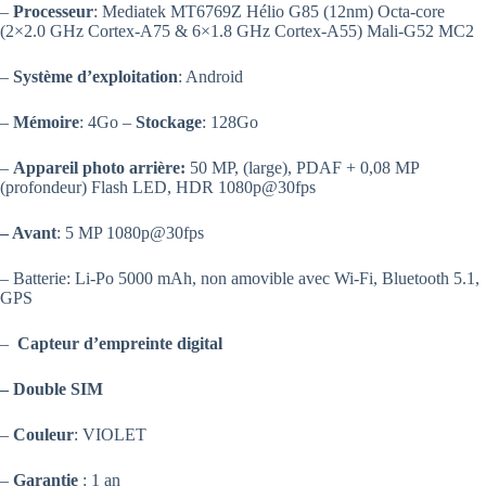
–
Processeur
: Mediatek MT6769Z Hélio G85 (12nm) Octa-core
(2×2.0 GHz Cortex-A75 & 6×1.8 GHz Cortex-A55) Mali-G52 MC2
–
Système d’exploitation
: Android
–
Mémoire
: 4Go –
Stockage
: 128Go
–
Appareil photo arrière:
50 MP, (large), PDAF + 0,08 MP
(profondeur) Flash LED, HDR 1080p@30fps
– Avant
: 5 MP 1080p@30fps
– Batterie: Li-Po 5000 mAh, non amovible avec Wi-Fi, Bluetooth 5.1,
GPS
–
Capteur d’empreinte digital
– Double SIM
–
Couleur
: VIOLET
–
Garantie
: 1 an