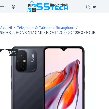
Passer
au
Panier
contenu
d’achat
Accueil
/
Téléphonie & Tablette
/
Smartphone
/
SMARTPHONE XIAOMI REDMI 12C 6GO 128GO NOIR
ÉPUISÉ