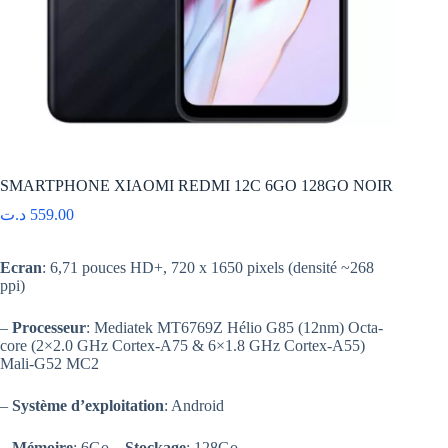
SMARTPHONE XIAOMI REDMI 12C 6GO 128GO NOIR
د.ت
559.00
Ecran
: 6,71 pouces HD+, 720 x 1650 pixels (densité ~268
ppi)
–
Processeur
: Mediatek MT6769Z Hélio G85 (12nm) Octa-
core (2×2.0 GHz Cortex-A75 & 6×1.8 GHz Cortex-A55)
Mali-G52 MC2
–
Système d’exploitation
: Android
–
Mémoire
: 6Go –
Stockage
: 128Go