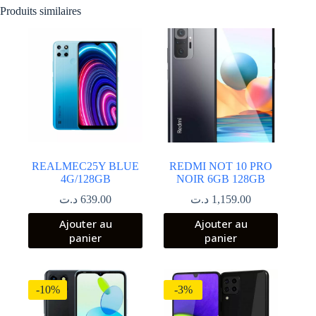
Produits similaires
REALMEC25Y BLUE
REDMI NOT 10 PRO
4G/128GB
NOIR 6GB 128GB
د.ت
639.00
د.ت
1,159.00
Ajouter au
Ajouter au
panier
panier
-10%
-3%