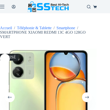
Passer
au
Panier
contenu
d’achat
Accueil
/
Téléphonie & Tablette
/
Smartphone
/
SMARTPHONE XIAOMI REDMI 13C 4GO 128GO
VERT
ÉPUISÉ