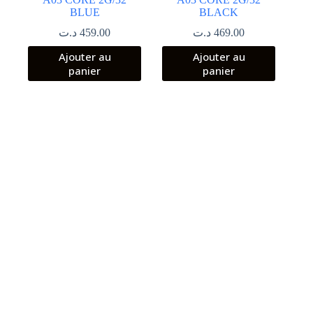
BLUE
BLACK
د.ت
459.00
د.ت
469.00
Ajouter au
Ajouter au
panier
panier