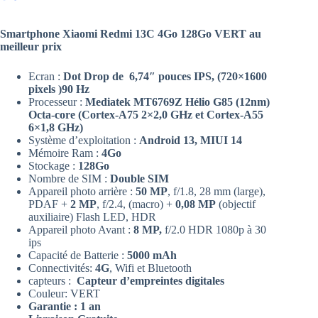
Smartphone Xiaomi Redmi 13C 4Go 128Go VERT au
meilleur prix
Ecran :
Dot Drop de 6,74″ pouces IPS, (720×1600
pixels )90 Hz
Processeur :
Mediatek MT6769Z Hélio G85 (12nm)
Octa-core (Cortex-A75 2×2,0 GHz et Cortex-A55
6×1,8 GHz)
Système d’exploitation :
Android 13, MIUI 14
Mémoire Ram :
4Go
Stockage :
128Go
Nombre de SIM :
Double SIM
Appareil photo arrière :
50 MP
, f/1.8, 28 mm (large),
PDAF +
2 MP
, f/2.4, (macro) +
0,08 MP
(objectif
auxiliaire) Flash LED, HDR
Appareil photo Avant :
8 MP,
f/2.0 HDR 1080p à 30
ips
Capacité de Batterie :
5000 mAh
Connectivités:
4G
, Wifi et Bluetooth
capteurs :
Capteur d’empreintes digitales
Couleur: VERT
Garantie : 1 an