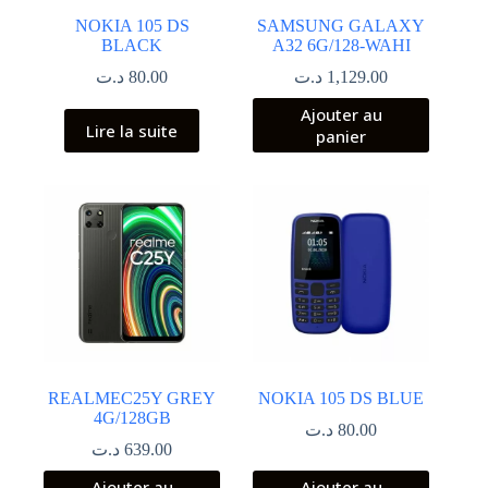
NOKIA 105 DS
SAMSUNG GALAXY
BLACK
A32 6G/128-WAHI
د.ت
80.00
د.ت
1,129.00
Ajouter au
Lire la suite
panier
REALMEC25Y GREY
NOKIA 105 DS BLUE
4G/128GB
د.ت
80.00
د.ت
639.00
Ajouter au
Ajouter au