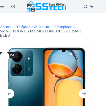
Passer
au
Panier
contenu
d’achat
Accueil
/
Téléphonie & Tablette
/
Smartphone
/
SMARTPHONE XIAOMI REDMI 13C 8GO 256GO
BLEU
ÉPUISÉ