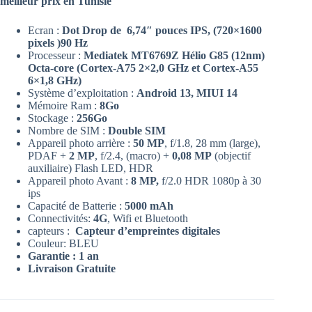
meilleur prix en Tunisie
Ecran :
Dot Drop de 6,74″ pouces IPS, (720×1600
pixels )90 Hz
Processeur :
Mediatek MT6769Z Hélio G85 (12nm)
Octa-core (Cortex-A75 2×2,0 GHz et Cortex-A55
6×1,8 GHz)
Système d’exploitation :
Android 13, MIUI 14
Mémoire Ram :
8Go
Stockage :
256Go
Nombre de SIM :
Double SIM
Appareil photo arrière :
50 MP
, f/1.8, 28 mm (large),
PDAF +
2 MP
, f/2.4, (macro) +
0,08 MP
(objectif
auxiliaire) Flash LED, HDR
Appareil photo Avant :
8 MP,
f/2.0 HDR 1080p à 30
ips
Capacité de Batterie :
5000 mAh
Connectivités:
4G
, Wifi et Bluetooth
capteurs :
Capteur d’empreintes digitales
Couleur: BLEU
Garantie : 1 an
Livraison Gratuite