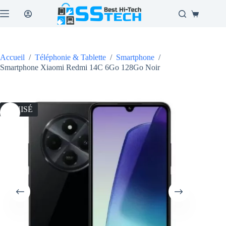
Passer
au
Panier
contenu
d’achat
Accueil
/
Téléphonie & Tablette
/
Smartphone
/
Smartphone Xiaomi Redmi 14C 6Go 128Go Noir
ÉPUISÉ