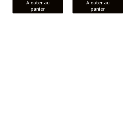
Ajouter au
Ajouter au
panier
panier
REALMEC25Y GREY
SAMSUNG GALAXY
4G/64GB
A03 CORE 2G/32
BLACK
د.ت
589.00
د.ت
469.00
Ajouter au
Ajouter au
panier
panier