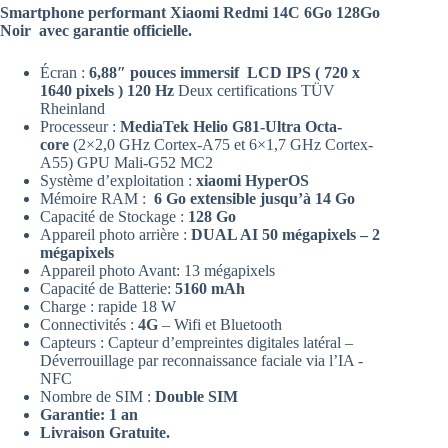
Smartphone performant Xiaomi Redmi 14C 6Go 128Go
Noir avec garantie officielle.
Écran :
6,88″ pouces immersif LCD IPS ( 720 x
1640 pixels ) 120 Hz
Deux certifications TÜV
Rheinland
Processeur :
MediaTek Helio G81-Ultra Octa-
core
(2×2,0 GHz Cortex-A75 et 6×1,7 GHz Cortex-
A55) GPU Mali-G52 MC2
Système d’exploitation :
xiaomi HyperOS
Mémoire RAM :
6 Go extensible jusqu’à 14 Go
Capacité de Stockage :
128 Go
Appareil photo arrière :
DUAL AI 50 mégapixels – 2
mégapixels
Appareil photo Avant: 13 mégapixels
Capacité de Batterie:
5160 mAh
Charge : rapide 18 W
Connectivités :
4G
– Wifi et Bluetooth
Capteurs : Capteur d’empreintes digitales latéral –
Déverrouillage par reconnaissance faciale via l’IA -
NFC
Nombre de SIM :
Double SIM
Garantie: 1 an
Livraison Gratuite.