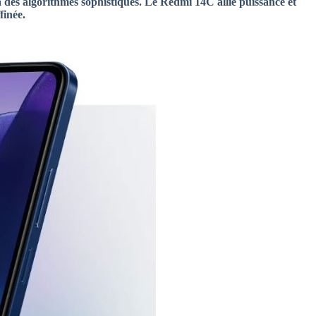
 des algorithmes sophistiqués. Le Redmi 14C allie puissance et
finée.