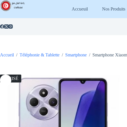
Passer
au
Accueuil
Nos Produits
contenu
Accueil
/
Téléphonie & Tablette
/
Smartphone
/
Smartphone Xiaom
ÉPUISÉ