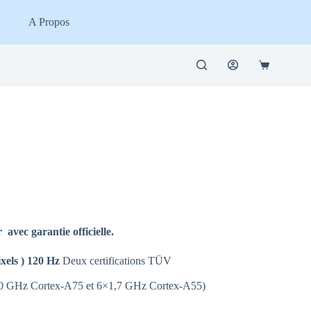
A Propos
Panier
d’achat
ec garantie officielle.
xels ) 120 Hz
Deux certifications TÜV
0 GHz Cortex-A75 et 6×1,7 GHz Cortex-A55)