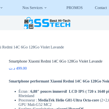
Nos Services
PROMOS
Contact
i Redmi 14C 6Go 128Go Violet Lavande
Smartphone Xiaomi Redmi 14C 6Go 128Go Violet Lavande
د.ت
499.00
Smartphone performant Xiaomi Redmi 14C 6Go 128Go Noir av
Écran :
6,88″ pouces immersif LCD IPS ( 720 x 1640 pi
Rheinland
Processeur :
MediaTek Helio G81-Ultra Octa-core
(2×2,
GPU Mali-G52 MC2
Système d’exploitation :
xiaomi HyperOS