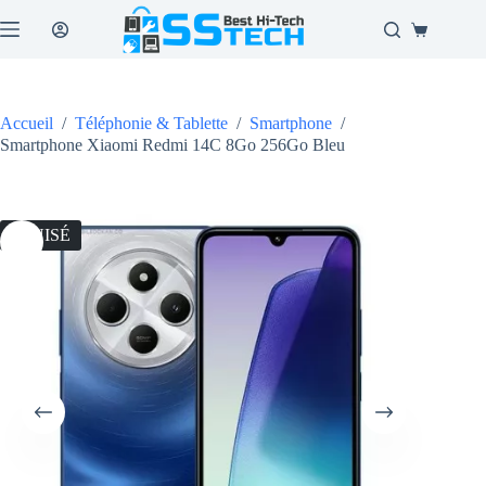
Passer
au
Panier
contenu
d’achat
Accueil
/
Téléphonie & Tablette
/
Smartphone
/
Smartphone Xiaomi Redmi 14C 8Go 256Go Bleu
ÉPUISÉ