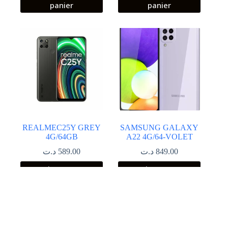
panier
panier
REALMEC25Y GREY
SAMSUNG GALAXY
4G/64GB
A22 4G/64-VOLET
د.ت
589.00
د.ت
849.00
Ajouter au
Ajouter au
panier
panier