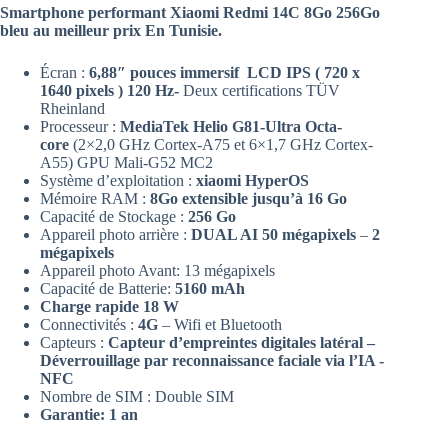
Smartphone performant Xiaomi Redmi 14C 8Go 256Go
bleu au meilleur prix En Tunisie.
Écran :
6,88″ pouces immersif LCD IPS ( 720 x
1640 pixels ) 120 Hz-
Deux certifications TÜV
Rheinland
Processeur :
MediaTek Helio G81-Ultra Octa-
core
(2×2,0 GHz Cortex-A75 et 6×1,7 GHz Cortex-
A55) GPU Mali-G52 MC2
Système d’exploitation :
xiaomi HyperOS
Mémoire RAM :
8Go extensible jusqu’à 16 Go
Capacité de Stockage :
256 Go
Appareil photo arrière :
DUAL AI 50 mégapixels
–
2
mégapixels
Appareil photo Avant: 13 mégapixels
Capacité de Batterie:
5160 mAh
Charge rapide 18 W
Connectivités :
4G
– Wifi et Bluetooth
Capteurs :
Capteur d’empreintes digitales latéral –
Déverrouillage par reconnaissance faciale via l’IA -
NFC
Nombre de SIM : Double SIM
Garantie: 1 an