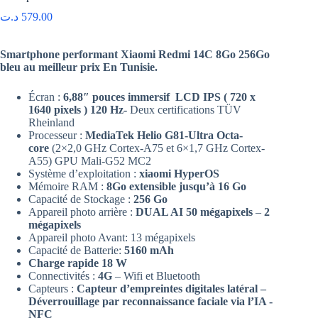
د.ت
579.00
Smartphone performant Xiaomi Redmi 14C 8Go 256Go
bleu au meilleur prix En Tunisie.
Écran :
6,88″ pouces immersif LCD IPS ( 720 x
1640 pixels ) 120 Hz-
Deux certifications TÜV
Rheinland
Processeur :
MediaTek Helio G81-Ultra Octa-
core
(2×2,0 GHz Cortex-A75 et 6×1,7 GHz Cortex-
A55) GPU Mali-G52 MC2
Système d’exploitation :
xiaomi HyperOS
Mémoire RAM :
8Go extensible jusqu’à 16 Go
Capacité de Stockage :
256 Go
Appareil photo arrière :
DUAL AI 50 mégapixels
–
2
mégapixels
Appareil photo Avant: 13 mégapixels
Capacité de Batterie:
5160 mAh
Charge rapide 18 W
Connectivités :
4G
– Wifi et Bluetooth
Capteurs :
Capteur d’empreintes digitales latéral –
Déverrouillage par reconnaissance faciale via l’IA -
NFC