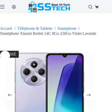
Passer
au
Panier
contenu
d’achat
Accueil
/
Téléphonie & Tablette
/
Smartphone
/
Smartphone Xiaomi Redmi 14C 8Go 256Go Violet Lavande
ÉPUISÉ