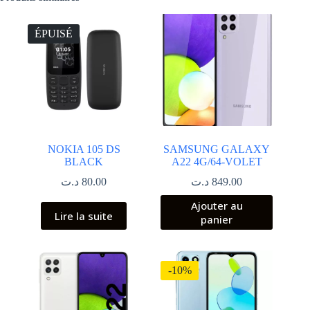
ÉPUISÉ
NOKIA 105 DS
SAMSUNG GALAXY
BLACK
A22 4G/64-VOLET
د.ت
80.00
د.ت
849.00
Ajouter au
Lire la suite
panier
-10%