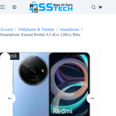
Passer
au
Panier
contenu
d’achat
Accueil
/
Téléphonie & Tablette
/
Smartphone
/
Smartphone Xiaomi Redmi A3 4Go 128Go Bleu
ÉPUISÉ