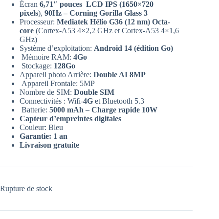
Écran
6,71″ pouces LCD IPS
(1650×720
pixels
),
90Hz – Corning Gorilla Glass 3
Processeur:
Mediatek Hélio G36 (12 nm) Octa-
core
(Cortex-A53 4×2,2 GHz et Cortex-A53 4×1,6
GHz)
Système d’exploitation:
Android 14 (édition Go)
Mémoire RAM:
4Go
Stockage:
128Go
Appareil photo Arrière:
Double AI 8MP
Appareil Frontale: 5MP
Nombre de SIM:
Double SIM
Connectivités : Wifi-
4G
et Bluetooth 5.3
Batterie:
5000 mAh – Charge rapide 10W
Capteur d’empreintes digitales
Couleur: Bleu
Garantie: 1 an
Livraison gratuite
Rupture de stock