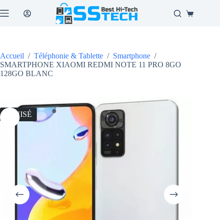
Passer
au
Panier
contenu
d’achat
Accueil
/
Téléphonie & Tablette
/
Smartphone
/
SMARTPHONE XIAOMI REDMI NOTE 11 PRO 8GO
128GO BLANC
ÉPUISÉ