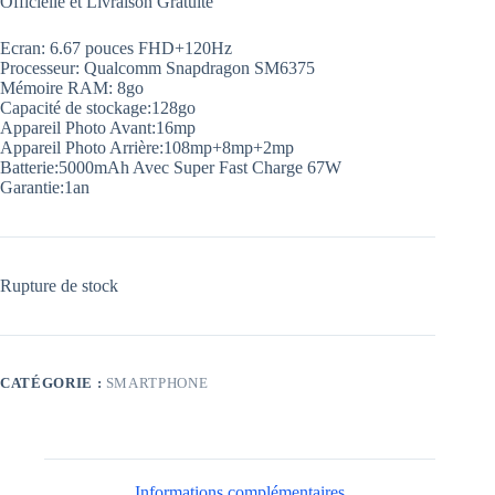
Officielle et Livraison Gratuite
Ecran: 6.67 pouces FHD+120Hz
Processeur: Qualcomm Snapdragon SM6375
Mémoire RAM: 8go
Capacité de stockage:128go
Appareil Photo Avant:16mp
Appareil Photo Arrière:108mp+8mp+2mp
Batterie:5000mAh Avec Super Fast Charge 67W
Garantie:1an
Rupture de stock
CATÉGORIE :
SMARTPHONE
Informations complémentaires