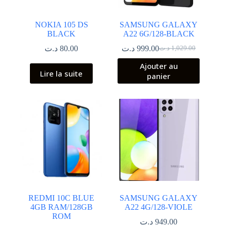
NOKIA 105 DS
SAMSUNG GALAXY
BLACK
A22 6G/128-BLACK
د.ت
80.00
د.ت
999.00
د.ت
1,029.00
Le
Le
prix
prix
Ajouter au
initial
actuel
Lire la suite
panier
était :
est :
1,029.00 د.ت.
999.00 د.ت.
REDMI 10C BLUE
SAMSUNG GALAXY
4GB RAM/128GB
A22 4G/128-VIOLE
ROM
د.ت
949.00