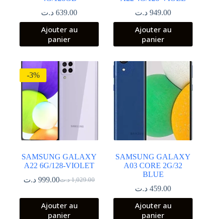
د.ت
639.00
د.ت
949.00
Ajouter au
Ajouter au
panier
panier
-3%
SAMSUNG GALAXY
SAMSUNG GALAXY
A22 6G/128-VIOLET
A03 CORE 2G/32
BLUE
د.ت
999.00
د.ت
1,029.00
Le
Le
د.ت
459.00
prix
prix
initial
actuel
Ajouter au
Ajouter au
était :
est :
panier
panier
1,029.00 د.ت.
999.00 د.ت.