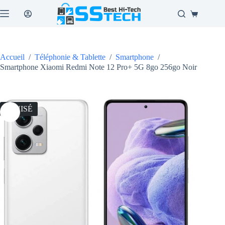
Passer
au
Panier
contenu
d’achat
Accueil
/
Téléphonie & Tablette
/
Smartphone
/
Smartphone Xiaomi Redmi Note 12 Pro+ 5G 8go 256go Noir
ÉPUISÉ