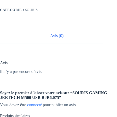
M500
USB
CATÉGORIE :
SOURIS
RJB6.075
Avis (0)
Avis
Il n’y a pas encore d’avis.
Soyez le premier à laisser votre avis sur “SOURIS GAMING
JERTECH M500 USB RJB6.075”
Vous devez être
connecté
pour publier un avis.
Produits similaires