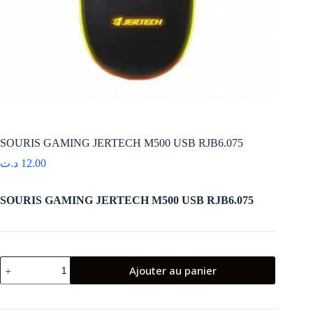
SOURIS GAMING JERTECH M500 USB RJB6.075
د.ت
12.00
SOURIS GAMING JERTECH M500 USB RJB6.075
quantité
Ajouter au panier
de
SOURIS
GAMING
JERTECH