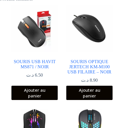
SOURIS USB HAVIT
SOURIS OPTIQUE
MS871 / NOIR
JERTECH KM-M100
USB FILAIRE – NOIR
د.ت
6.50
د.ت
8.90
Ajouter au
Ajouter au
panier
panier