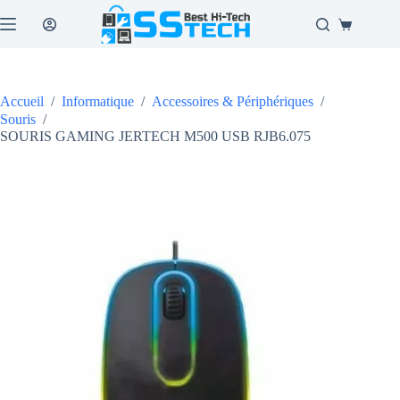
Passer
au
Panier
contenu
d’achat
Accueil
/
Informatique
/
Accessoires & Périphériques
/
Souris
/
SOURIS GAMING JERTECH M500 USB RJB6.075