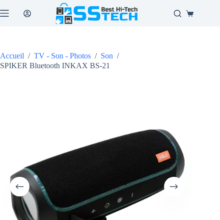
Passer
au
Panier
contenu
d’achat
Accueil
/
TV - Son - Photos
/
Son
/
SPIKER Bluetooth INKAX BS-21