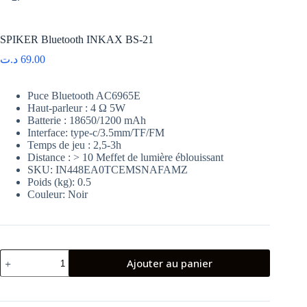
SPIKER Bluetooth INKAX BS-21
د.ت
69.00
Puce Bluetooth AC6965E
Haut-parleur : 4 Ω 5W
Batterie : 18650/1200 mAh
Interface: type-c/3.5mm/TF/FM
Temps de jeu : 2,5-3h
Distance : > 10 Meffet de lumière éblouissant
SKU
: IN448EA0TCEMSNAFAMZ
Poids (kg)
: 0.5
Couleur
: Noir
quantité
Ajouter au panier
de
SPIKER
Bluetooth
INKAX