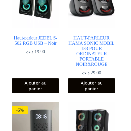
Haut-parleur JEDEL S-
HAUT-PARLEUR
502 RGB USB – Noir
HAMA SONIC MOBIL
183 POUR
د.ت
19.90
ORDINATEUR
PORTABLE
NOIR&ROUGE
د.ت
29.00
Ajouter au
Ajouter au
panier
panier
-6%