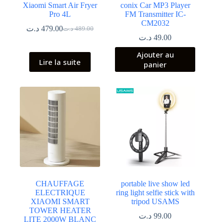
Xiaomi Smart Air Fryer
conix Car MP3 Player
Pro 4L
FM Transmitter IC-
CM2032
د.ت
479.00
د.ت
489.00
Le
Le
د.ت
49.00
prix
prix
initial
actuel
Ajouter au
était :
est :
Lire la suite
panier
489.00 د.ت.
479.00 د.ت.
CHAUFFAGE
portable live show led
ELECTRIQUE
ring light selfie stick with
XIAOMI SMART
tripod USAMS
TOWER HEATER
د.ت
99.00
LITE 2000W BLANC