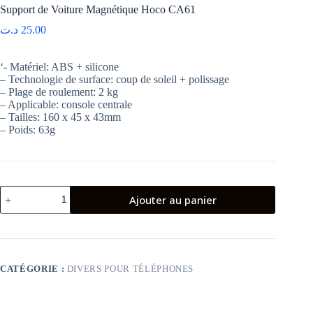
Support de Voiture Magnétique Hoco CA61
د.ت
25.00
‘- Matériel: ABS + silicone
– Technologie de surface: coup de soleil + polissage
– Plage de roulement: 2 kg
– Applicable: console centrale
– Tailles: 160 x 45 x 43mm
– Poids: 63g
quantité
Ajouter au panier
de
Support
de
Voiture
Magnétique
Hoco
CATÉGORIE :
DIVERS POUR TÉLÉPHONES
CA61