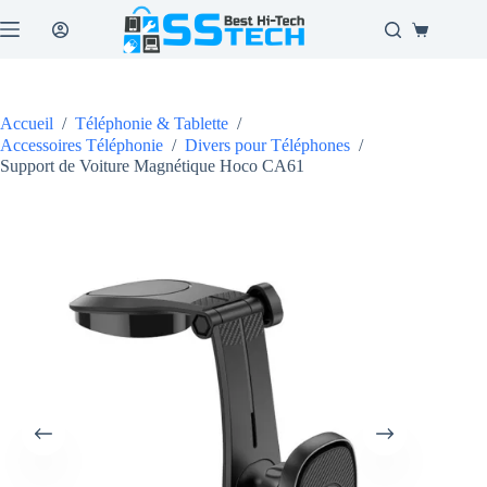
Passer
au
Panier
contenu
d’achat
Accueil
/
Téléphonie & Tablette
/
Accessoires Téléphonie
/
Divers pour Téléphones
/
Support de Voiture Magnétique Hoco CA61