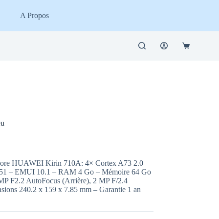
A Propos
Panier
d’achat
eu
a Core HUAWEI Kirin 710A: 4× Cortex A73 2.0
 G51 – EMUI 10.1 – RAM 4 Go – Mémoire 64 Go
MP F2.2 AutoFocus (Arrière), 2 MP F/2.4
nsions 240.2 x 159 x 7.85 mm – Garantie 1 an