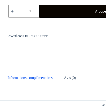
quantité
de
Ajoute
Tablette
Huawei
MatePad
T10s
2021
/
CATÉGORIE :
TABLETTE
10.1"
/
4
Go
/
64
Go
/
Bleu
Informations complémentaires
Avis (0)
4