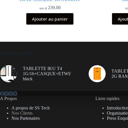
د.ت
239.00
ت
Ajouter au panier
Ajou
Tendance actuelle
TABLETTE IKU T4
TABLET
1G/16+CASQUE+ETWI/
2G RAM
black
A Propos
Liens rapides
A propos de SS Tech
Introductio
Nos Clients
Organisati
Nos Partenaires
Press Enqui