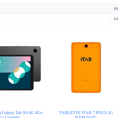
H
6
ng Galaxy Tab A9 4G 4Go
TABLETTE ITAB 7 POUS 2G
Go Graphite
RAM/16/4G