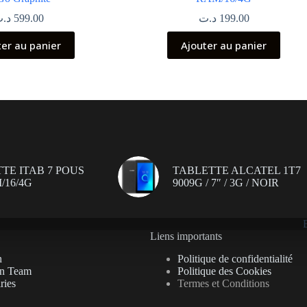
د.
599.00
د.ت
199.00
ter au panier
Ajouter au panier
TE ITAB 7 POUS
TABLETTE ALCATEL 1T7
/16/4G
9009G / 7″ / 3G / NOIR
Liens importants
n
Politique de confidentialité
on Team
Politique des Cookies
ries
Termes et Conditions