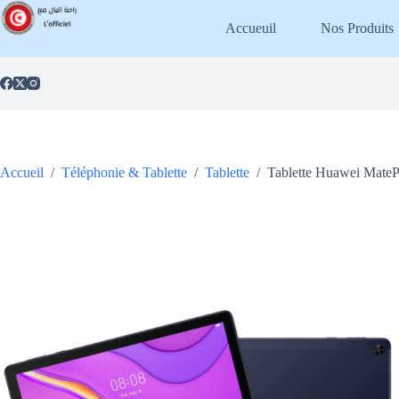
Passer
au
Accueuil
Nos Produits
contenu
Accueil
/
Téléphonie & Tablette
/
Tablette
/
Tablette Huawei MatePa