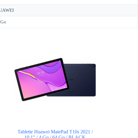
UAWEI
4Go
Tablette Huawei MatePad T10s 2021 /
10.1″ / 4 Go / 64 Go / BLACK