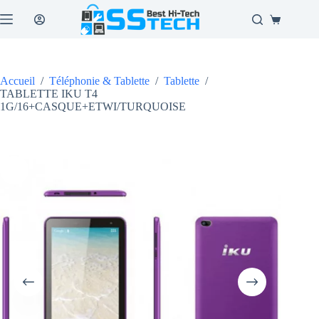
Passer
au
Panier
contenu
d’achat
Accueil
/
Téléphonie & Tablette
/
Tablette
/
TABLETTE IKU T4
1G/16+CASQUE+ETWI/TURQUOISE