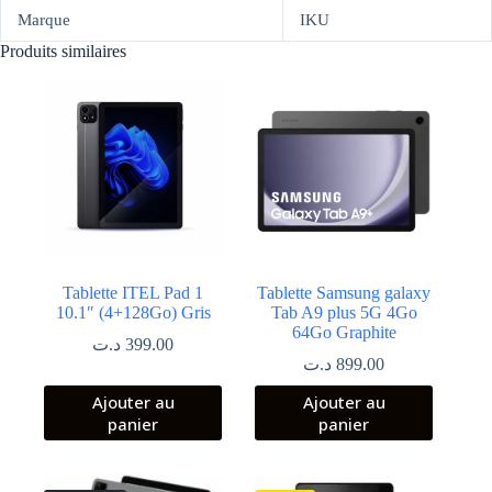
Marque
IKU
Produits similaires
Tablette ITEL Pad 1
Tablette Samsung galaxy
10.1″ (4+128Go) Gris
Tab A9 plus 5G 4Go
64Go Graphite
د.ت
399.00
د.ت
899.00
Ajouter au
Ajouter au
panier
panier