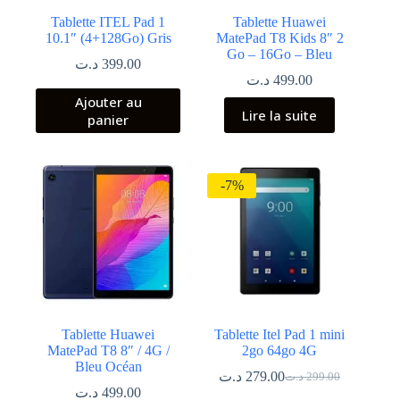
Tablette ITEL Pad 1
Tablette Huawei
10.1″ (4+128Go) Gris
MatePad T8 Kids 8″ 2
Go – 16Go – Bleu
د.ت
399.00
د.ت
499.00
Ajouter au
Lire la suite
panier
-7%
Tablette Huawei
Tablette Itel Pad 1 mini
MatePad T8 8″ / 4G /
2go 64go 4G
Bleu Océan
د.ت
279.00
د.ت
299.00
Le
Le
د.ت
499.00
prix
prix