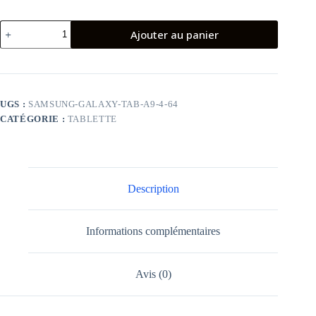
quantité
Ajouter au panier
de
Tablette
Samsung
Galaxy
Tab
A9
UGS :
SAMSUNG-GALAXY-TAB-A9-4-64
4G
CATÉGORIE :
TABLETTE
4Go
64Go
Graphite
Description
Informations complémentaires
Avis (0)