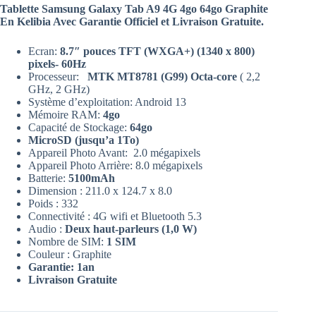
Tablette Samsung Galaxy Tab A9 4G 4go 64go Graphite
En Kelibia Avec Garantie Officiel et Livraison Gratuite.
Ecran:
8.7″ pouces
TFT (WXGA+) (1340 x 800)
pixels- 60Hz
Processeur:
MTK MT8781 (G99) Octa-core
( 2,2
GHz, 2 GHz)
Système d’exploitation: Android 13
Mémoire RAM:
4go
Capacité de Stockage:
64go
MicroSD (jusqu’a 1To)
Appareil Photo Avant: 2.0 mégapixels
Appareil Photo Arrière: 8.0 mégapixels
Batterie:
5100mAh
Dimension : 211.0 x 124.7 x 8.0
Poids : 332
Connectivité : 4G wifi et Bluetooth 5.3
Audio :
Deux haut-parleurs (1,0 W)
Nombre de SIM:
1 SIM
Couleur : Graphite
Garantie: 1an
Livraison Gratuite