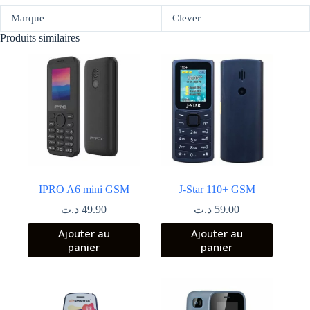
Marque
Clever
Produits similaires
IPRO A6 mini GSM
J-Star 110+ GSM
د.ت
49.90
د.ت
59.00
Ajouter au
Ajouter au
panier
panier