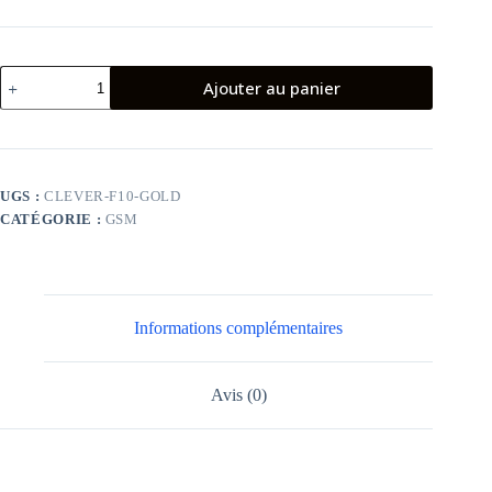
quantité
Ajouter au panier
de
Téléphone
portable
Clever
F10
Gold
UGS :
CLEVER-F10-GOLD
CATÉGORIE :
GSM
Informations complémentaires
Avis (0)