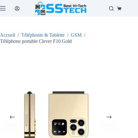
Passer
au
Panier
contenu
d’achat
Accueil
/
Téléphonie & Tablette
/
GSM
/
Téléphone portable Clever F10 Gold