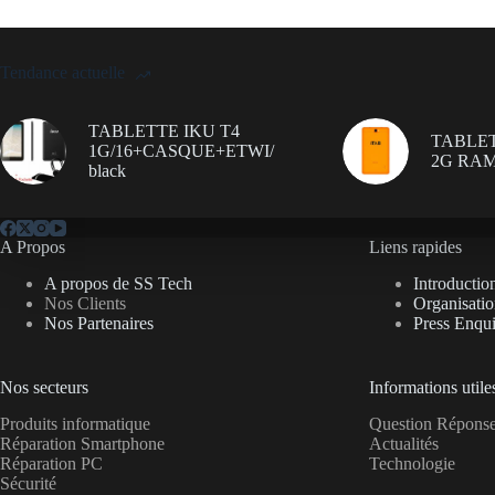
Tendance actuelle
TABLETTE IKU T4
TABLET
1G/16+CASQUE+ETWI/
2G RAM
black
A Propos
Liens rapides
A propos de SS Tech
Introductio
Nos Clients
Organisati
Nos Partenaires
Press Enqui
Nos secteurs
Informations utile
Produits informatique
Question Répon
Réparation Smartphone
Actualités
Réparation PC
Technologie
Sécurité