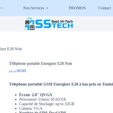
Nos Services
PROMOS
Contact
izer E28 Noir
Téléphone portable Energizer E28 Noir
د.ت
69.00
Téléphone portable GSM Energizer E28 à bas prix en Tunisi
Écran
:
2.8″ QVGA
Processeur: Unisoc SC6531E
Capacité de Stockage: up to 32GB
Camera: VGA
Nombre de SIM
:
Dual SIM