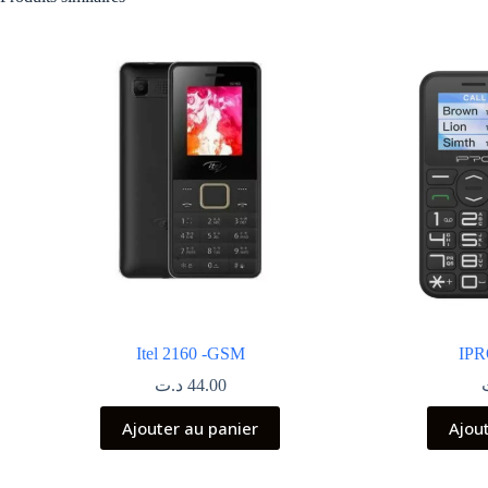
Itel 2160 -GSM
IPR
د.ت
44.00
Ajouter au panier
Ajou