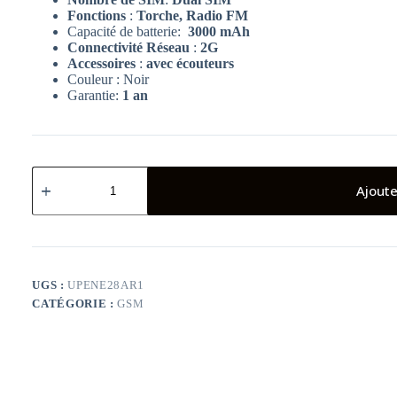
Fonctions
:
Torche, Radio FM
Capacité de batterie:
3000 mAh
Connectivité Réseau
:
2G
Accessoires
:
avec écouteurs
Couleur : Noir
Garantie:
1 an
quantité
de
Ajoute
Téléphone
portable
Energizer
E28
Noir
UGS :
UPENE28AR1
CATÉGORIE :
GSM