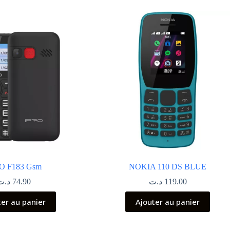
O F183 Gsm
NOKIA 110 DS BLUE
د.ت
74.90
د.ت
119.00
ter au panier
Ajouter au panier