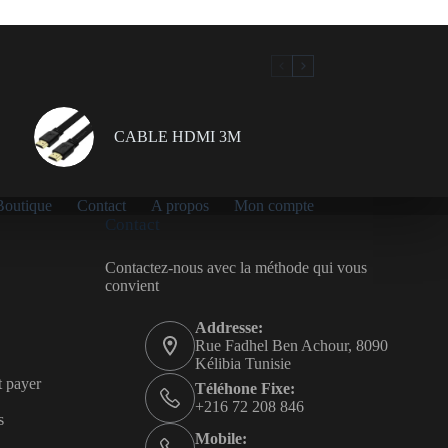
CABLE HDMI 3M
Boutique
Contact
A propos
Mon compte
Contact
Contactez-nous avec la méthode qui vous
convient
Addresse:
Rue Fadhel Ben Achour, 8090
Kélibia Tunisie
t payer
Téléhone Fixe:
+216 72 208 846
s
Mobile: