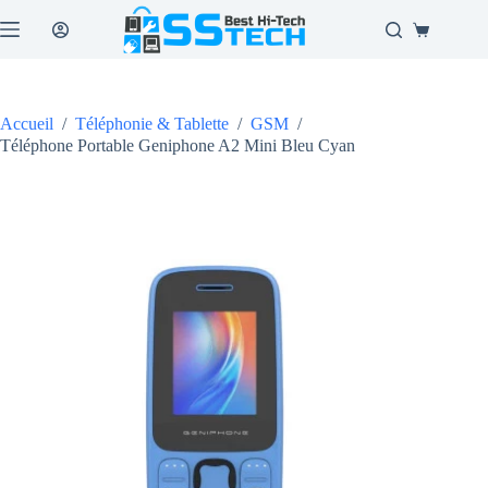
Passer
au
Panier
contenu
d’achat
Accueil
/
Téléphonie & Tablette
/
GSM
/
Téléphone Portable Geniphone A2 Mini Bleu Cyan