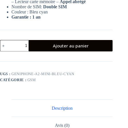
– Lecteur carte mémoire –
Appel abrégé
Nombre de SIM:
Double SIM
Couleur : Bleu cyan
Garantie : 1 an
quantité
Ajouter au panier
de
Téléphone
Portable
Geniphone
A2
Mini
UGS :
GENIPHONE-A2-MINI-BLEU-CYAN
Bleu
CATÉGORIE :
GSM
Cyan
Description
Avis (0)