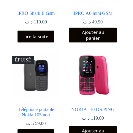
IPRO Shark II Gsm
IPRO A6 mini GSM
د.ت
119.00
د.ت
49.90
Ajouter au
Lire la suite
panier
ÉPUISÉ
Téléphone portable
NOKIA 110 DS PING
Nokia 105 noir
د.ت
119.00
د.ت
59.00
Ajouter au