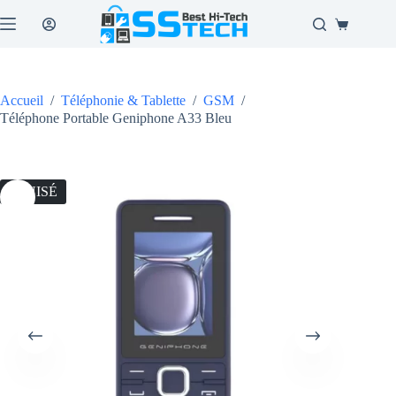
Passer
au
Panier
contenu
d’achat
Accueil
/
Téléphonie & Tablette
/
GSM
/
Téléphone Portable Geniphone A33 Bleu
ÉPUISÉ