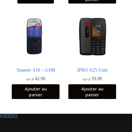
Smartec S18 – GSM
IPRO A25 Gsm
د.ت
42.90
د.ت
59.90
Ajouter au
Ajouter au
panier
panier