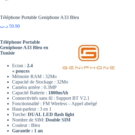
Téléphone Portable Geniphone A33 Bleu
د.ت
59.90
Téléphone Portable
Geniphone A33 Bleu en
Tunisie
Ecran :
2.4
« pouces
Mémoire RAM : 32Mo
Capacité de Stockage : 32Mo
Caméra arrière : 0.3MP
Capacité Batterie :
1800mAh
Connectivités sans ﬁl : Support BT V2.1
Fonctionnalité : FM Wireless – Appel abrégé
Haut-parleur : 3 en 1
Torche:
DUAL LED ﬂash light
Nombre de SIM:
Double SIM
Couleur : Bleu
Garantie : 1 an