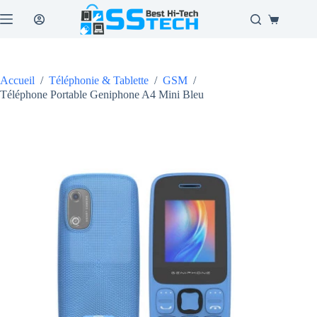
Passer
au
Panier
contenu
d’achat
Accueil
/
Téléphonie & Tablette
/
GSM
/
Téléphone Portable Geniphone A4 Mini Bleu