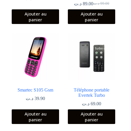
د.ت
89.00
د.ت
99.00
Le
Le
prix
prix
Ajouter au
Ajouter au
initial
actuel
panier
panier
était :
est :
99.00 د.ت.
89.00 د.ت.
Smartec S105 Gsm
Téléphone portable
Evertek Turbo
د.ت
39.90
د.ت
69.00
Ajouter au
Ajouter au
panier
panier