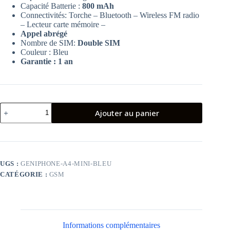
Capacité Batterie :
800 mAh
Connectivités: Torche – Bluetooth – Wireless FM radio
– Lecteur carte mémoire –
Appel abrégé
Nombre de SIM:
Double SIM
Couleur : Bleu
Garantie : 1 an
quantité
Ajouter au panier
de
Téléphone
Portable
Geniphone
A4
Mini
UGS :
GENIPHONE-A4-MINI-BLEU
Bleu
CATÉGORIE :
GSM
Informations complémentaires