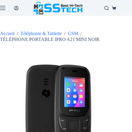
Passer
au
Panier
contenu
d’achat
Accueil
/
Téléphonie & Tablette
/
GSM
/
TÉLÉPHONE PORTABLE IPRO A21 MINI NOIR