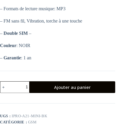
– Formats de lecture musique: MP3
– FM sans fil, Vibration, torche à une touche
–
Double SIM
–
Couleur
: NOIR
–
Garantie
: 1 an
quantité
Ajouter au panier
de
TÉLÉPHONE
PORTABLE
IPRO
A21
MINI
UGS :
IPRO-A21-MINI-BK
NOIR
CATÉGORIE :
GSM