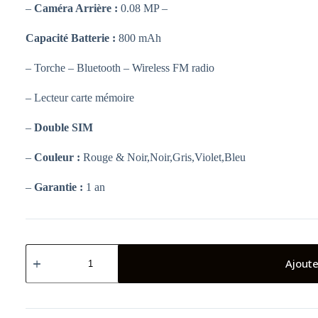
–
Caméra Arrière :
0.08 MP –
Capacité Batterie :
800 mAh
– Torche – Bluetooth – Wireless FM radio
– Lecteur carte mémoire
–
Double SIM
–
Couleur :
Rouge & Noir,Noir,Gris,Violet,Bleu
–
Garantie :
1 an
quantité
de
Ajoute
TÉLÉPHONE
PORTABLE
IPRO
A3