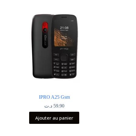
IPRO A25 Gsm
د.ت
59.90
Ajouter au panier