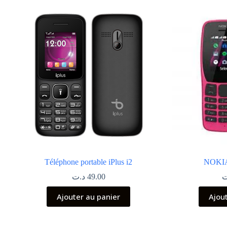
Téléphone portable iPlus i2
NOKIA
د.ت
49.00
ت
Ajouter au panier
Ajou