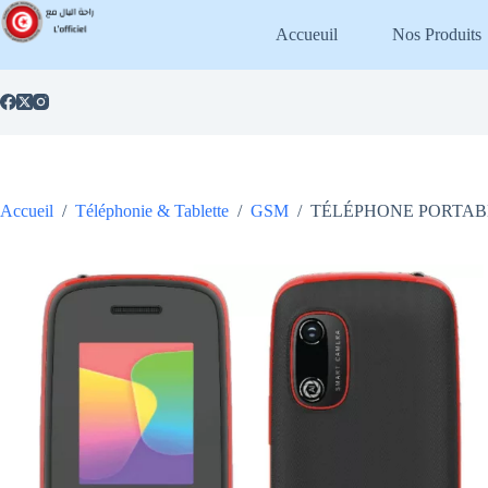
Passer
au
Accueuil
Nos Produits
contenu
Accueil
/
Téléphonie & Tablette
/
GSM
/
TÉLÉPHONE PORTABL