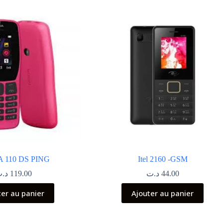
 110 DS PING
Itel 2160 -GSM
د.
119.00
د.ت
44.00
ter au panier
Ajouter au panier