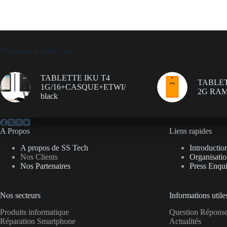
Tendance actuelle
TABLETTE IKU T4
TABLET
1G/16+CASQUE+ETWI/
2G RAM
black
A Propos
Liens rapides
A propos de SS Tech
Introductio
Nos Clients
Organisati
Nos Partenaires
Press Enqui
Nos secteurs
Informations utile
Produits informatique
Question Répon
Réparation Smartphone
Actualités