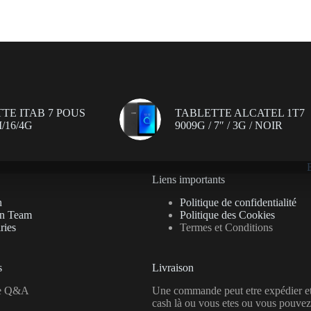
TE ITAB 7 POUS
TABLETTE ALCATEL 1T7
/16/4G
9009G / 7″ / 3G / NOIR
Liens importants
n
Politique de confidentialité
on Team
Politique des Cookies
ries
Termes et Conditions
s
Livraison
se Q&A
Une commande peut etre expédier e
cash là ou vous etes ou vous pouvez