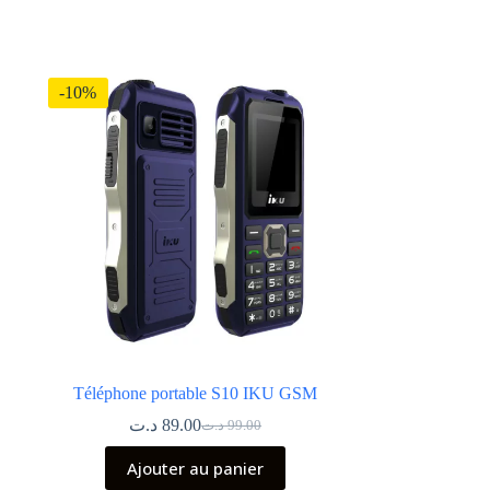
-10%
Téléphone portable S10 IKU GSM
د.ت
89.00
د.ت
99.00
Le
Le
prix
prix
Ajouter au panier
initial
actuel