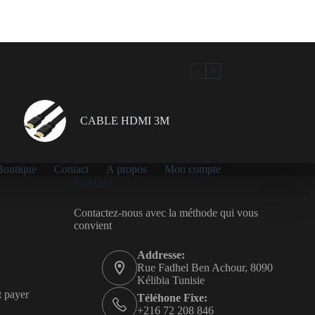
était :
est :
99.00 د.ت.
89.00 د.ت.
CABLE HDMI 3M
Boutique
Contact
A propos
Mon compte
Contact
Contactez-nous avec la méthode qui vous
convient
Addresse:
Rue Fadhel Ben Achour, 8090
Kélibia Tunisie
t payer
Téléhone Fixe:
+216 72 208 846