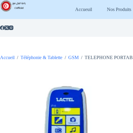
Passer
au
Accueuil
Nos Produits
contenu
Accueil
/
Téléphonie & Tablette
/
GSM
/
TELEPHONE PORTABL