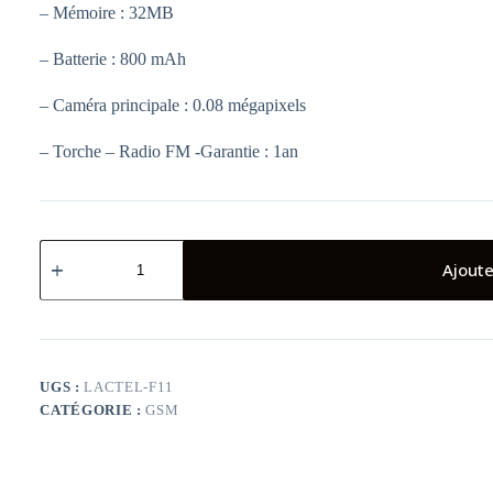
– Mémoire : 32MB
– Batterie : 800 mAh
– Caméra principale : 0.08 mégapixels
– Torche – Radio FM -Garantie : 1an
quantité
de
Ajoute
TELEPHONE
PORTABLE
LACTEL
F11
UGS :
LACTEL-F11
CATÉGORIE :
GSM