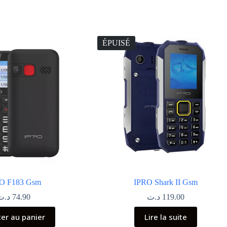
ÉPUISÉ
O F183 Gsm
IPRO Shark II Gsm
د.ت
74.90
د.ت
119.00
ter au panier
Lire la suite