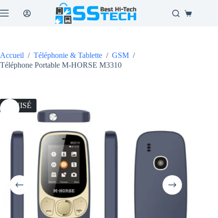
Passer
au
Panier
contenu
d’achat
Accueil
/
Téléphonie & Tablette
/
GSM
/
Téléphone Portable M-HORSE M3310
ÉPUISÉ