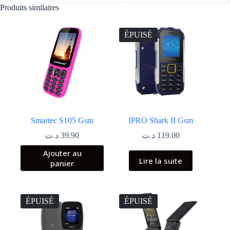
Produits similaires
ÉPUISÉ
Smartec S105 Gsm
IPRO Shark II Gsm
د.ت
39.90
د.ت
119.00
Ajouter au
Lire la suite
panier
ÉPUISÉ
ÉPUISÉ