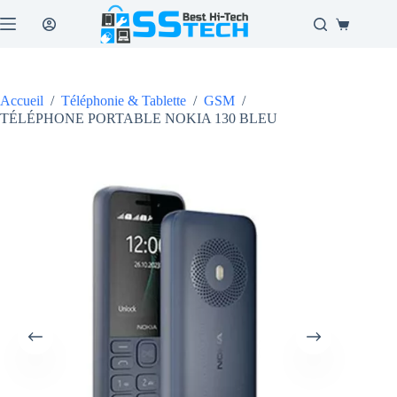
Passer
au
Panier
contenu
d’achat
Accueil
/
Téléphonie & Tablette
/
GSM
/
TÉLÉPHONE PORTABLE NOKIA 130 BLEU