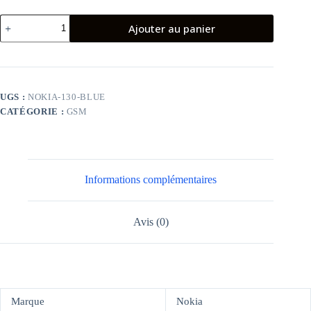
quantité
Ajouter au panier
de
TÉLÉPHONE
PORTABLE
NOKIA
130
BLEU
UGS :
NOKIA-130-BLUE
CATÉGORIE :
GSM
Informations complémentaires
Avis (0)
Marque
Nokia