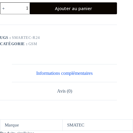
quantité
Ajouter au panier
de
Téléphone
portable
smartec
R24
UGS :
SMARTEC-R24
CATÉGORIE :
GSM
Informations complémentaires
Avis (0)
Marque
SMATEC