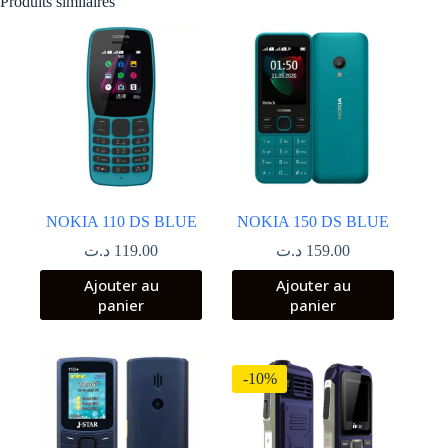
Produits similaires
NOKIA 110 DS BLUE
NOKIA 150 DS BLUE
د.ت
119.00
د.ت
159.00
Ajouter au
Ajouter au
panier
panier
-10%