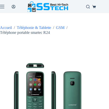
Passer
au
Panier
contenu
d’achat
Accueil
/
Téléphonie & Tablette
/
GSM
/
Téléphone portable smartec R24