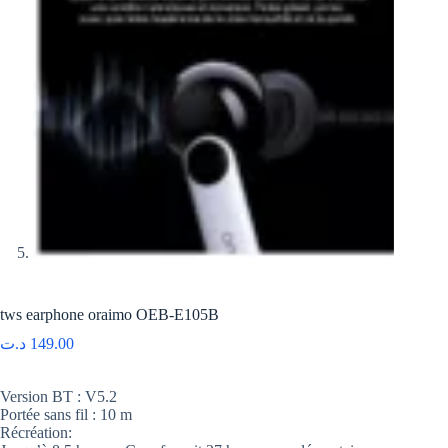
tws earphone oraimo OEB-E105B
د.ت
149.00
Version BT : V5.2
Portée sans fil : 10 m
Récréation: