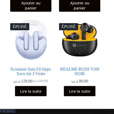
Ajouter au
Ajouter au
panier
panier
ÉPUISÉ
ÉPUISÉ
Ecouteurs Sans Fil Oppo
REALME BUDS T100
Enco Air 3 Violet
NOIR
د.ت
129.00
د.ت
99.00
د.ت
199.00
Le
Le
prix
prix
Lire la suite
Lire la suite
initial
actuel
était :
est :
199.00 د.ت.
129.00 د.ت.