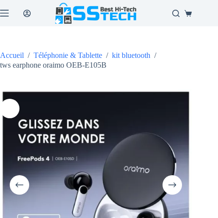
Passer
au
Panier
contenu
d’achat
Accueil
/
Téléphonie & Tablette
/
kit bluetooth
/
tws earphone oraimo OEB-E105B