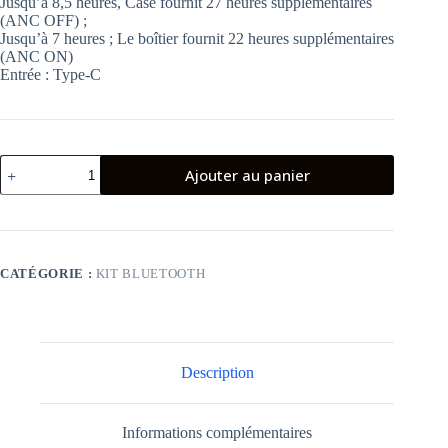
Jusqu’à 8,5 heures, Case fournit 27 heures supplémentaires
(ANC OFF) ;
Jusqu’à 7 heures ; Le boîtier fournit 22 heures supplémentaires
(ANC ON)
Entrée : Type-C
quantité
Ajouter au panier
de
tws
earphone
oraimo
OEB-
E105B
CATÉGORIE :
KIT BLUETOOTH
Description
Informations complémentaires