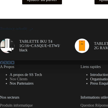
Tendance actuelle
TABLETTE IKU T4
TABLET
1G/16+CASQUE+ETWI/
2G RAM
black
A Propos
Liens rapides
A propos de SS Tech
Introductio
Nos Clients
Organisati
Nos Partenaires
Press Enqui
Nos secteurs
Informations utile
Produits informatique
Question Répon