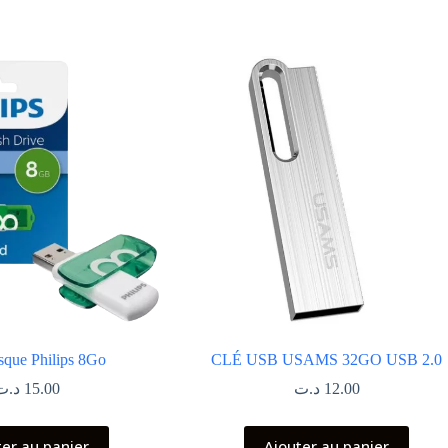
isque Philips 8Go
CLÉ USB USAMS 32GO USB 2.0
د.ت
15.00
د.ت
12.00
ter au panier
Ajouter au panier