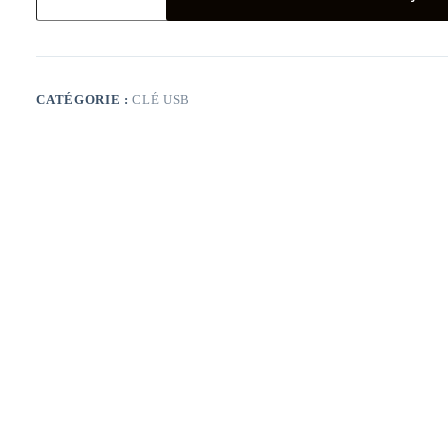
USAMS
OTG
3
IN
1
Type-
CATÉGORIE :
CLÉ USB
C+USB
3.0
16GB