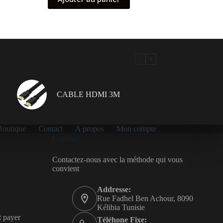
CABLE HDMI 3M
Boutique
Contact
A propos
Mon compte
Contact
Contactez-nous avec la méthode qui vous
convient
Addresse:
Rue Fadhel Ben Achour, 8090
Kélibia Tunisie
t payer
Téléhone Fixe: