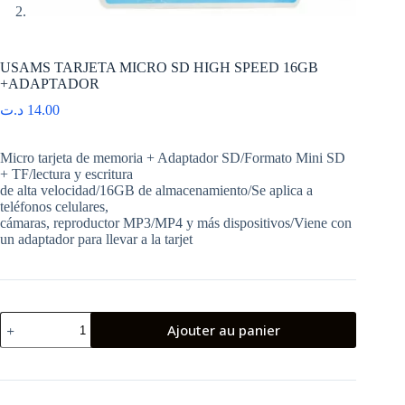
USAMS TARJETA MICRO SD HIGH SPEED 16GB
+ADAPTADOR
د.ت
14.00
Micro tarjeta de memoria + Adaptador SD/Formato Mini SD
+ TF/lectura y escritura
de alta velocidad/16GB de almacenamiento/Se aplica a
teléfonos celulares,
cámaras, reproductor MP3/MP4 y más dispositivos/Viene con
un adaptador para llevar a la tarjet
quantité
Ajouter au panier
de
USAMS
TARJETA
MICRO
SD