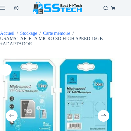
Passer
au
Panier
contenu
d’achat
Accueil
/
Stockage
/
Carte mémoire
/
USAMS TARJETA MICRO SD HIGH SPEED 16GB
+ADAPTADOR