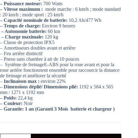
était :
est :
– Puissance moteur:
700 Watts
1,999.00 د.ت.
1,899.00 د.ت.
– Vitesse maximum :
mode marche : 6 km/h ; mode standard
: 20 km/h ; mode sport : 25 km/h
– Capacité nominale de batterie:
10,2 Ah/477 Wh
– Temps de charge:
Environ 9 heures
– Autonomie batterie:
60 km
– Charge maximale:
120 kg
– Classe de protection IPX5
– Amortisseurs doubles avant et arrière
– Feu arrière distinctif
– Pneus sans chambre à air de 10 pouces
– Système de freinageE-ABS pour la roue avant et pour la
roue arrière fonctionnent ensemble pour raccourcir la distance
de freinage et améliorer la sécurité
–
Inclinaison max :
environ 22%
– Dimensions déplié/ Dimensions plié:
1192 x 584 x 565
mm / 1271 x 1192 mm
– Poids:
22,4 kg
– Couleur:
Noir
– Garantie: 1 an (Garanti 3 Mois batterie et chargeur )
quantité