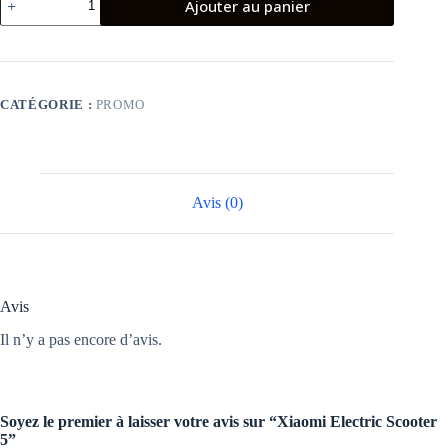
Ajouter au panier
de
Xiaomi
Electric
Scooter
5
CATÉGORIE :
PROMO
Avis (0)
Avis
Il n’y a pas encore d’avis.
Soyez le premier à laisser votre avis sur “Xiaomi Electric Scooter
5”