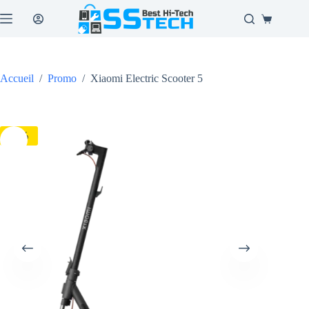
Passer
au
Panier
contenu
d’achat
Accueil
/
Promo
/
Xiaomi Electric Scooter 5
-5%