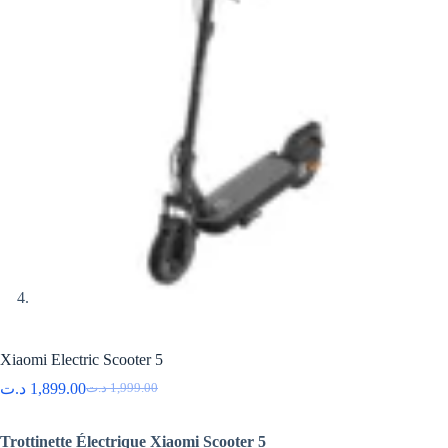
Xiaomi Electric Scooter 5
د.ت
1,899.00
د.ت
1,999.00
Le
Le
prix
prix
initial
actuel
Trottinette Électrique Xiaomi Scooter 5