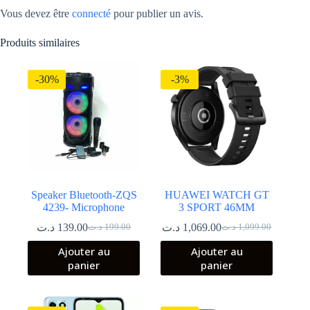
Vous devez être
connecté
pour publier un avis.
Produits similaires
-30%
-3%
Speaker Bluetooth-ZQS
HUAWEI WATCH GT
4239- Microphone
3 SPORT 46MM
د.ت
139.00
د.ت
1,069.00
د.ت
199.00
د.ت
1,099.00
Le
Le
Le
Le
prix
prix
prix
prix
Ajouter au
Ajouter au
initial
actuel
initial
actuel
panier
panier
était :
est :
était :
est :
1,099.00 د.ت.
1,069.00 د.ت.
199.00 د.ت.
139.00 د.ت.