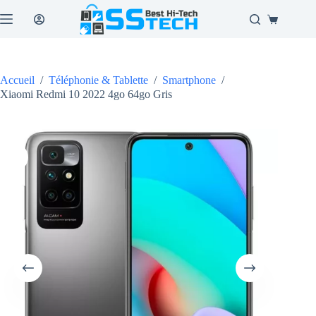
Passer
au
Panier
contenu
d’achat
Accueil
/
Téléphonie & Tablette
/
Smartphone
/
Xiaomi Redmi 10 2022 4go 64go Gris