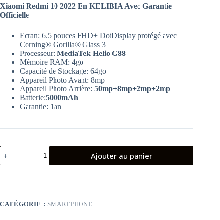
Xiaomi Redmi 10 2022 En KELIBIA Avec Garantie
Officielle
Ecran: 6.5 pouces FHD+ DotDisplay protégé avec
Corning® Gorilla® Glass 3
Processeur:
MediaTek Helio G88
Mémoire RAM: 4go
Capacité de Stockage: 64go
Appareil Photo Avant: 8mp
Appareil Photo Arrière:
50mp+8mp+2mp+2mp
Batterie:
5000mAh
Garantie: 1an
quantité
Ajouter au panier
de
Xiaomi
Redmi
10
2022
4go
CATÉGORIE :
SMARTPHONE
64go
Gris