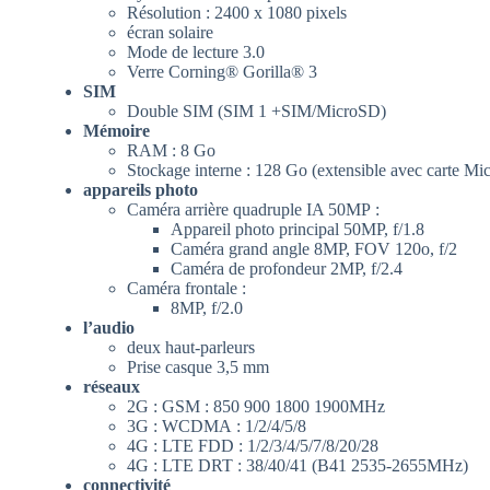
Résolution : 2400 x 1080 pixels
écran solaire
Mode de lecture 3.0
Verre Corning® Gorilla® 3
SIM
Double SIM (SIM 1 +SIM/MicroSD)
Mémoire
RAM : 8 Go
Stockage interne : 128 Go (extensible avec carte M
appareils photo
Caméra arrière quadruple IA 50MP :
Appareil photo principal 50MP, f/1.8
Caméra grand angle 8MP, FOV 120o, f/2
Caméra de profondeur 2MP, f/2.4
Caméra frontale :
8MP, f/2.0
l’audio
deux haut-parleurs
Prise casque 3,5 mm
réseaux
2G : GSM : 850 900 1800 1900MHz
3G : WCDMA : 1/2/4/5/8
4G : LTE FDD : 1/2/3/4/5/7/8/20/28
4G : LTE DRT : 38/40/41 (B41 2535-2655MHz)
connectivité