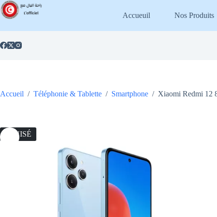
Passer
au
Accueuil
Nos Produits
contenu
Accueil
/
Téléphonie & Tablette
/
Smartphone
/
Xiaomi Redmi 1
ÉPUISÉ