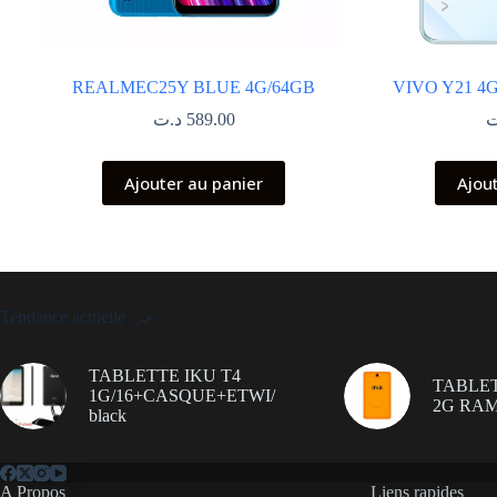
REALMEC25Y BLUE 4G/64GB
VIVO Y21 4
د.ت
589.00
ت
Ajouter au panier
Ajou
Tendance actuelle
TABLETTE IKU T4
TABLET
1G/16+CASQUE+ETWI/
2G RAM
black
A Propos
Liens rapides