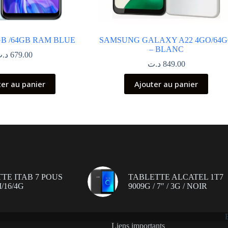
GB /64GB RAM BLUE
SAMSUNG GALAXY A22 4GO/64
– BLANC
د.
679.00
د.ت
849.00
ter au panier
Ajouter au panier
TE ITAB 7 POUS
TABLETTE ALCATEL 1T7
/16/4G
9009G / 7″ / 3G / NOIR
Liens importants