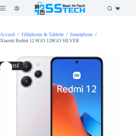
Passer
au
Panier
contenu
d’achat
Accueil
/
Téléphonie & Tablette
/
Smartphone
/
Xiaomi Redmi 12 8GO 128GO SILVER
ÉPUISÉ