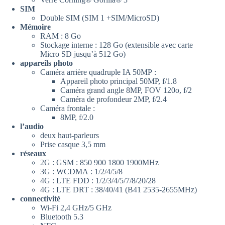
SIM
Double SIM (SIM 1 +SIM/MicroSD)
Mémoire
RAM : 8 Go
Stockage interne : 128 Go (extensible avec carte
Micro SD jusqu’à 512 Go)
appareils photo
Caméra arrière quadruple IA 50MP :
Appareil photo principal 50MP, f/1.8
Caméra grand angle 8MP, FOV 120o, f/2
Caméra de profondeur 2MP, f/2.4
Caméra frontale :
8MP, f/2.0
l’audio
deux haut-parleurs
Prise casque 3,5 mm
réseaux
2G : GSM : 850 900 1800 1900MHz
3G : WCDMA : 1/2/4/5/8
4G : LTE FDD : 1/2/3/4/5/7/8/20/28
4G : LTE DRT : 38/40/41 (B41 2535-2655MHz)
connectivité
Wi-Fi 2,4 GHz/5 GHz
Bluetooth 5.3