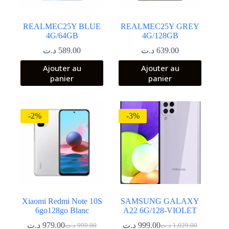
REALMEC25Y BLUE
REALMEC25Y GREY
4G/64GB
4G/128GB
د.ت
589.00
د.ت
639.00
Ajouter au
Ajouter au
panier
panier
-2%
-3%
Xiaomi Redmi Note 10S
SAMSUNG GALAXY
6go128go Blanc
A22 6G/128-VIOLET
د.ت
979.00
د.ت
999.00
د.ت
999.00
د.ت
1,029.00
Le
Le
Le
Le