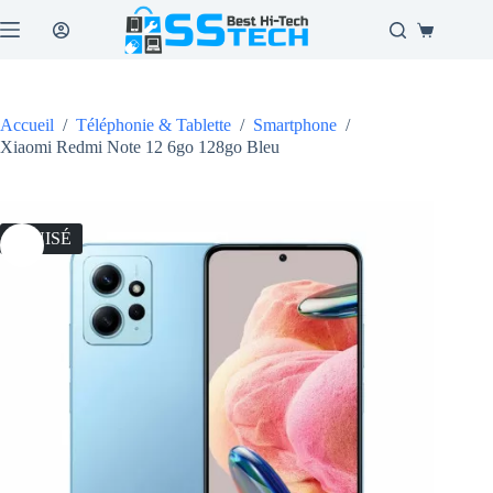
Passer
au
Panier
contenu
d’achat
Accueil
/
Téléphonie & Tablette
/
Smartphone
/
Xiaomi Redmi Note 12 6go 128go Bleu
ÉPUISÉ