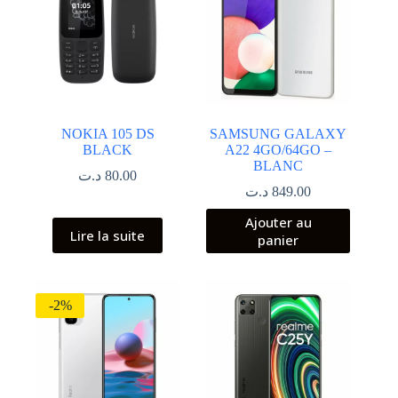
NOKIA 105 DS
SAMSUNG GALAXY
BLACK
A22 4GO/64GO –
BLANC
د.ت
80.00
د.ت
849.00
Ajouter au
Lire la suite
panier
-2%