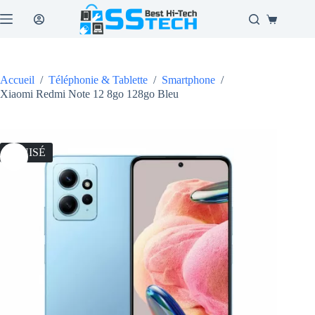
Passer
au
Panier
contenu
d’achat
Accueil
/
Téléphonie & Tablette
/
Smartphone
/
Xiaomi Redmi Note 12 8go 128go Bleu
ÉPUISÉ