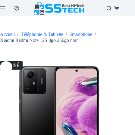
Passer
au
Panier
contenu
d’achat
Accueil
/
Téléphonie & Tablette
/
Smartphone
/
Xiaomi Redmi Note 12S 8go 256go noir
ÉPUISÉ