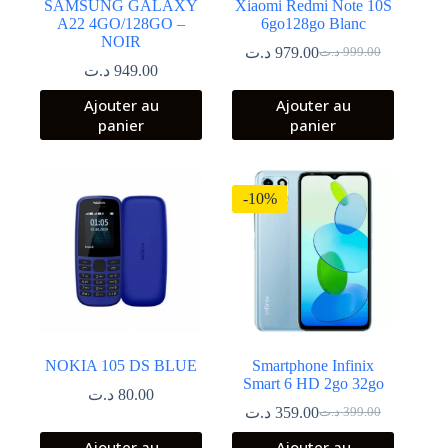
SAMSUNG GALAXY
Xiaomi Redmi Note 10S
A22 4GO/128GO –
6go128go Blanc
NOIR
د.ت
979.00
د.ت
999.00
Le
Le
د.ت
949.00
prix
prix
initial
actuel
Ajouter au
Ajouter au
était :
est :
panier
panier
999.00 د.ت.
979.00 د.ت.
-10%
NOKIA 105 DS BLUE
Smartphone Infinix
Smart 6 HD 2go 32go
د.ت
80.00
د.ت
359.00
د.ت
399.00
Le
Le
prix
prix
Ajouter au
Ajouter au