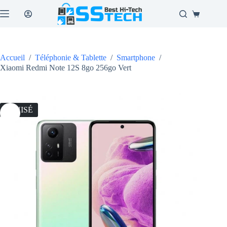
Passer
au
Panier
contenu
d’achat
Accueil
/
Téléphonie & Tablette
/
Smartphone
/
Xiaomi Redmi Note 12S 8go 256go Vert
ÉPUISÉ