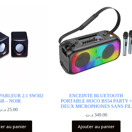
PARLEUR 2.1 SW302
ENCEINTE BLUETOOTH
SB – NOIR
PORTABLE HOCO BS54 PARTY +
DEUX MICROPHONES SANS FIL
د.ت
25.00
د.ت
349.00
ter au panier
Ajouter au panier