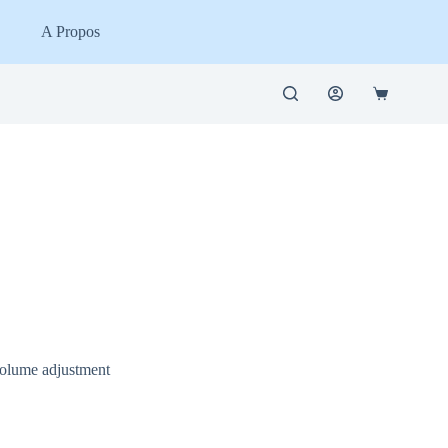
A Propos
Panier
d’achat
 volume adjustment