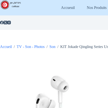
Passer
au
Accueuil
Nos Produits
contenu
Accueil
/
TV - Son - Photos
/
Son
/
KIT Jokade Qingling Series U