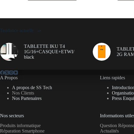
Tendance actuelle
TABLETTE IKU T4
TABLET
1G/16+CASQUE+ETWI/
2G RAM
black
A Propos
Liens rapides
A propos de SS Tech
Introductio
Nos Clients
Organisati
Nos Partenaires
Press Enqui
Nos secteurs
Informations utile
Produits informatique
Question Répon
Réparation Smartphone
Actualités