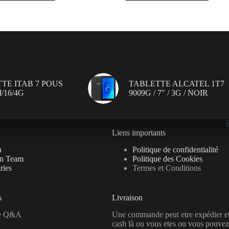
TE ITAB 7 POUS
TABLETTE ALCATEL 1T7
/16/4G
9009G / 7″ / 3G / NOIR
Liens importants
n
Politique de confidentialité
on Team
Politique des Cookies
ries
Termes et Conditions
s
Livraison
se Q&A
Une commande peut etre expédier e
cash là ou vous etes ou vous pouvez