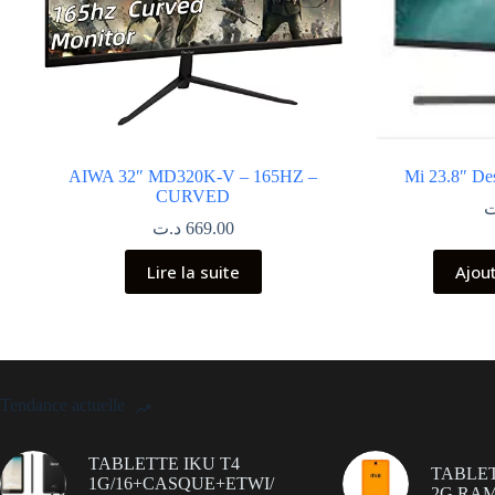
AIWA 32″ MD320K-V – 165HZ –
Mi 23.8″ De
CURVED
ت
د.ت
669.00
Lire la suite
Ajou
Tendance actuelle
TABLETTE IKU T4
TABLET
1G/16+CASQUE+ETWI/
2G RAM