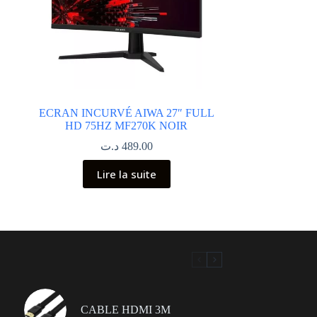
ECRAN INCURVÉ AIWA 27″ FULL
HD 75HZ MF270K NOIR
د.ت
489.00
Lire la suite
CABLE HDMI 3M