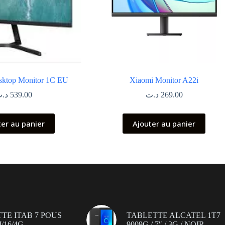
sktop Monitor 1C EU
Xiaomi Monitor A22i
د.
539.00
د.ت
269.00
ter au panier
Ajouter au panier
TE ITAB 7 POUS
TABLETTE ALCATEL 1T7
/16/4G
9009G / 7″ / 3G / NOIR