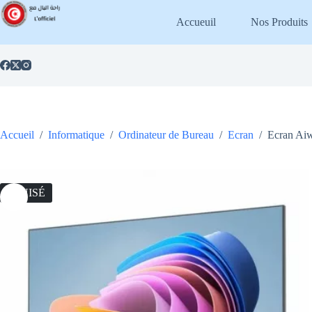
Passer
au
Accueuil
Nos Produits
contenu
Accueil
/
Informatique
/
Ordinateur de Bureau
/
Ecran
/
Ecran Ai
ÉPUISÉ