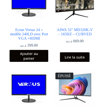
Ecran Versus 24 »
AIWA 32″ MD320K-V
modèle 240LD avec Port
– 165HZ – CURVED
VGA +HDMI
د.ت
669.00
د.ت
399.00
Ajouter au
Lire la suite
panier
ÉPUISÉ