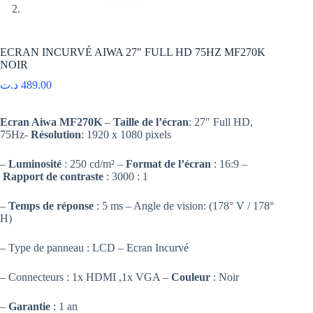
ECRAN INCURVÉ AIWA 27″ FULL HD 75HZ MF270K
NOIR
د.ت
489.00
Ecran Aiwa MF270K
–
Taille de l’écran
: 27″ Full HD,
75Hz-
Résolution
: 1920 x 1080 pixels
–
Luminosité
: 250 cd/m² –
Format de l’écran
: 16:9 –
Rapport de contraste
: 3000 : 1
–
Temps de réponse
: 5 ms – Angle de vision: (178° V / 178°
H)
– Type de panneau : LCD – Ecran Incurvé
– Connecteurs : 1x HDMI ,1x VGA –
Couleur
: Noir
–
Garantie
: 1 an