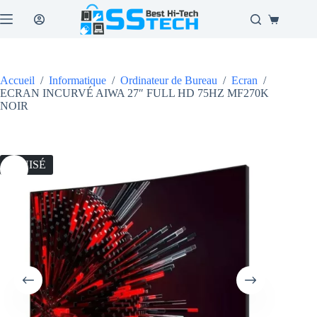
Passer
au
Panier
contenu
d’achat
Accueil
/
Informatique
/
Ordinateur de Bureau
/
Ecran
/
ECRAN INCURVÉ AIWA 27″ FULL HD 75HZ MF270K
NOIR
ÉPUISÉ