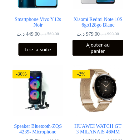
Smartphone Vivo Y12s
Xiaomi Redmi Note 10S
Noir
6go128go Blanc
د.ت
449.00
د.ت
979.00
د.ت
569.00
د.ت
999.00
Le
Le
Le
Le
prix
prix
prix
prix
Ajouter au
initial
actuel
initial
actuel
Lire la suite
panier
était :
est :
était :
est :
999.00 د.ت.
979.00 د.ت.
569.00 د.ت.
449.00 د.ت.
-30%
-2%
Speaker Bluetooth-ZQS
HUAWEI WATCH GT
4239- Microphone
3 MILANAIS 46MM