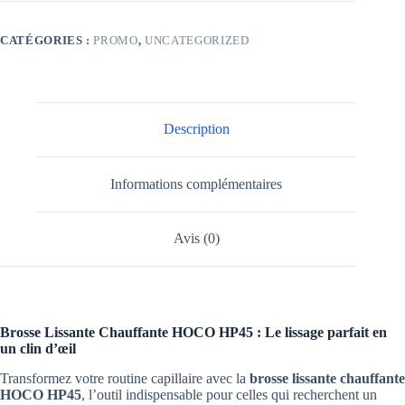
Chauffante
HOCO
HP45
CATÉGORIES :
PROMO
,
UNCATEGORIZED
–
Technologie
Céramique
Description
Informations complémentaires
Avis (0)
Brosse Lissante Chauffante HOCO HP45 : Le lissage parfait en
un clin d’œil
Transformez votre routine capillaire avec la
brosse lissante chauffante
HOCO HP45
, l’outil indispensable pour celles qui recherchent un