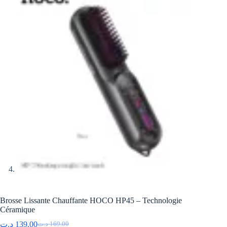
Brosse Lissante Chauffante HOCO HP45 – Technologie
Céramique
د.ت
139.00
د.ت
169.00