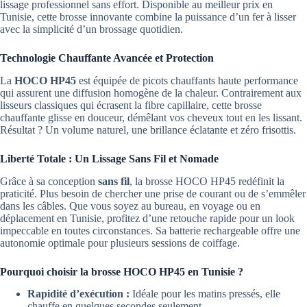
lissage professionnel sans effort. Disponible au meilleur prix en
Tunisie, cette brosse innovante combine la puissance d’un fer à lisser
avec la simplicité d’un brossage quotidien.
Technologie Chauffante Avancée et Protection
La
HOCO HP45
est équipée de picots chauffants haute performance
qui assurent une diffusion homogène de la chaleur. Contrairement aux
lisseurs classiques qui écrasent la fibre capillaire, cette brosse
chauffante glisse en douceur, démêlant vos cheveux tout en les lissant.
Résultat ? Un volume naturel, une brillance éclatante et zéro frisottis.
Liberté Totale : Un Lissage Sans Fil et Nomade
Grâce à sa conception
sans fil
, la brosse HOCO HP45 redéfinit la
praticité. Plus besoin de chercher une prise de courant ou de s’emmêler
dans les câbles. Que vous soyez au bureau, en voyage ou en
déplacement en Tunisie, profitez d’une retouche rapide pour un look
impeccable en toutes circonstances. Sa batterie rechargeable offre une
autonomie optimale pour plusieurs sessions de coiffage.
Pourquoi choisir la brosse HOCO HP45 en Tunisie ?
Rapidité d’exécution :
Idéale pour les matins pressés, elle
chauffe en quelques secondes seulement.