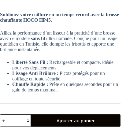
Le
Le
prix
prix
initial
actuel
Sublimez votre coiffure en un temps record avec la brosse
était :
est :
chauffante HOCO HP45.
169.00 د.ت.
139.00 د.ت.
Alliez la performance d’un lisseur à la praticité d’une brosse
avec ce modèle
sans fil
ultra-nomade. Conçue pour un usage
quotidien en Tunisie, elle dompte les frisottis et apporte une
brillance instantanée.
Liberté Sans Fil :
Rechargeable et compacte, idéale
pour vos déplacements.
Lissage Anti-Brûlure :
Picots protégés pour un
coiffage en toute sécurité.
Chauffe Rapide :
Prête en quelques secondes pour un
gain de temps maximal.
quantité
Ajouter au panier
de
Brosse
Lissante