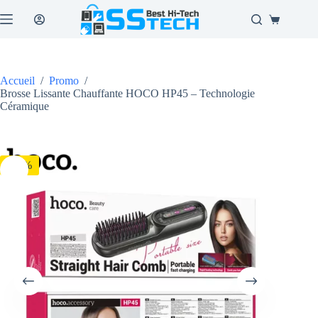
Passer
au
Panier
contenu
d’achat
Accueil
/
Promo
/
Brosse Lissante Chauffante HOCO HP45 – Technologie
Céramique
-18%