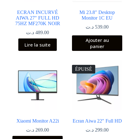
ECRAN INCURVÉ
Mi 23.8″ Desktop
AIWA 27″ FULL HD
Monitor 1C EU
75HZ MF270K NOIR
د.ت
539.00
د.ت
489.00
Ajouter au
Lire la suite
panier
ÉPUISÉ
Xiaomi Monitor A22i
Ecran Aiwa 22″ Full HD
د.ت
269.00
د.ت
299.00