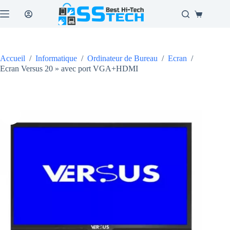
Passer
au
Panier
contenu
d’achat
Accueil
/
Informatique
/
Ordinateur de Bureau
/
Ecran
/
Ecran Versus 20 » avec port VGA+HDMI