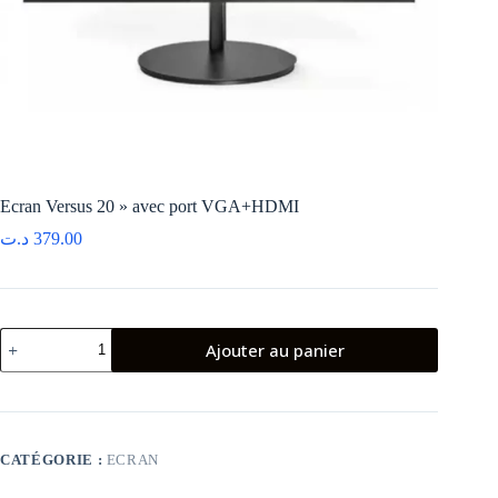
Ecran Versus 20 » avec port VGA+HDMI
د.ت
379.00
quantité
Ajouter au panier
de
Ecran
Versus
20''
avec
port
CATÉGORIE :
ECRAN
VGA+HDMI