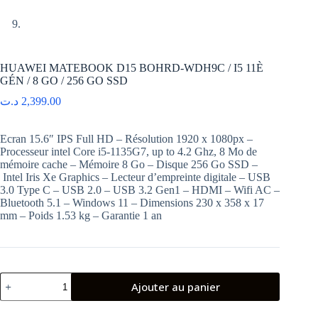
HUAWEI MATEBOOK D15 BOHRD-WDH9C / I5 11È
GÉN / 8 GO / 256 GO SSD
د.ت
2,399.00
Ecran 15.6″ IPS Full HD – Résolution 1920 x 1080px –
Processeur intel Core i5-1135G7, up to 4.2 Ghz, 8 Mo de
mémoire cache – Mémoire 8 Go – Disque 256 Go SSD –
Intel Iris Xe Graphics – Lecteur d’empreinte digitale – USB
3.0 Type C – USB 2.0 – USB 3.2 Gen1 – HDMI – Wifi AC –
Bluetooth 5.1 – Windows 11 – Dimensions 230 x 358 x 17
mm – Poids 1.53 kg – Garantie 1 an
quantité
Ajouter au panier
de
HUAWEI
MATEBOOK