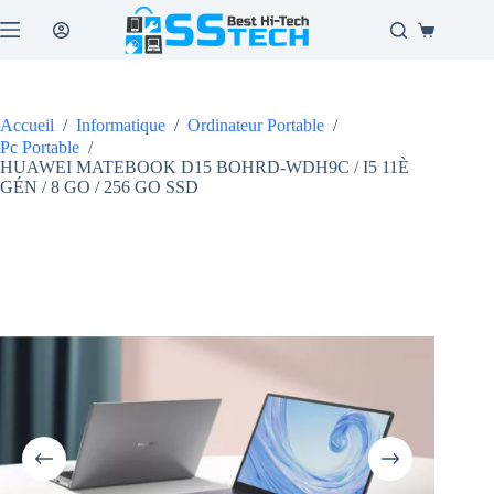
Passer
au
Panier
contenu
d’achat
Accueil
/
Informatique
/
Ordinateur Portable
/
Pc Portable
/
HUAWEI MATEBOOK D15 BOHRD-WDH9C / I5 11È
GÉN / 8 GO / 256 GO SSD