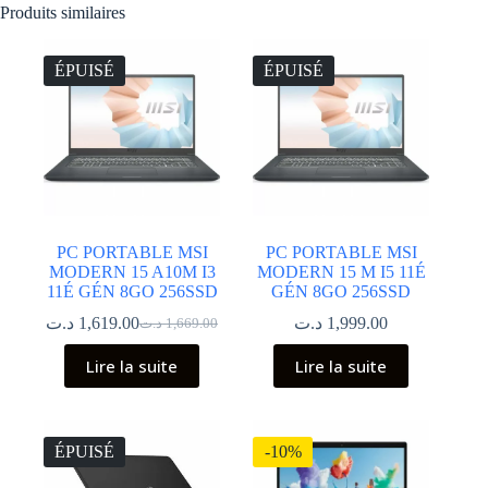
Produits similaires
ÉPUISÉ
ÉPUISÉ
PC PORTABLE MSI
PC PORTABLE MSI
MODERN 15 A10M I3
MODERN 15 M I5 11É
11É GÉN 8GO 256SSD
GÉN 8GO 256SSD
د.ت
1,619.00
د.ت
1,999.00
د.ت
1,669.00
Le
Le
prix
prix
Lire la suite
Lire la suite
initial
actuel
était :
est :
1,669.00 د.ت.
1,619.00 د.ت.
ÉPUISÉ
-10%