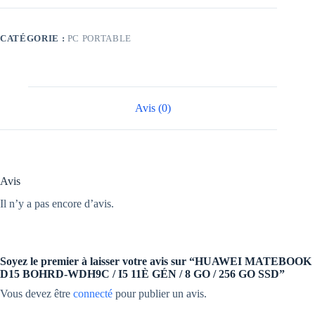
D15
BOHRD-
WDH9C
CATÉGORIE :
PC PORTABLE
/
I5
11È
GÉN
/
8
Avis (0)
GO
/
256
GO
SSD
Avis
Il n’y a pas encore d’avis.
Soyez le premier à laisser votre avis sur “HUAWEI MATEBOOK
D15 BOHRD-WDH9C / I5 11È GÉN / 8 GO / 256 GO SSD”
Vous devez être
connecté
pour publier un avis.