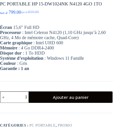
PC PORTABLE HP 15-DW1024NK N4120 4GO 1TO
د.ت
799.00
د.ت
859.00
Le
Le
prix
prix
initial
actuel
Écran
15,6″ Full HD
était :
est :
Processeur
: Intel Celeron N4120 (1,10 GHz jusqu’à 2,60
859.00 د.ت.
799.00 د.ت.
GHz, 4 Mo de mémoire cache, Quad-Core)
Carte graphique
: Intel UHD 600
Mémoire
: 4 Go DDR4-2400
Disque dur
: 1 To HDD
Système d’exploitation
: Windows 11 Famille
Couleur
: Gris
Garantie : 1 an
quantité
Ajouter au panier
de
PC
PORTABLE
HP
15-
DW1024NK
CATÉGORIES :
PC PORTABLE
,
PROMO
N4120