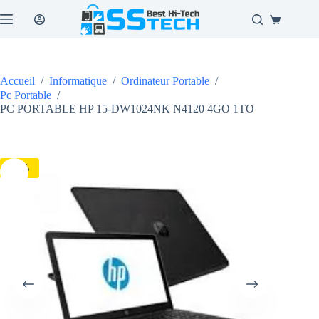
Passer
au
Panier
contenu
d’achat
Accueil
/
Informatique
/
Ordinateur Portable
/
Pc Portable
/
PC PORTABLE HP 15-DW1024NK N4120 4GO 1TO
-7%